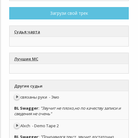
Загрузи свой трек
Судья чарта
Лучшие МС
Другие судьи
связаны руки
- Эмо
BL Swagger
:
"Звучит не плохо,но по качеству записи и
сведения не очень"
Alxch
- Demo Tape 2
BL Swagger
:
"Понравился текст, звучит достаточно