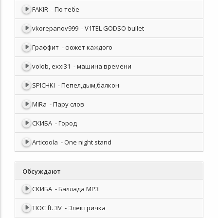
FAKIR
- По тебе
vkorepanov999
- V1TEL GODSO bullet
Граффит
- сюжет каждого
volob, exxi31
- машина времени
SPICHKI
- Пепел,дым,балкон
MiRa
- Пару слов
СКИБА
- Город
Articoola
- One night stand
Обсуждают
СКИБА
- Баллада MP3
ТЮС ft. 3V
- Электричка