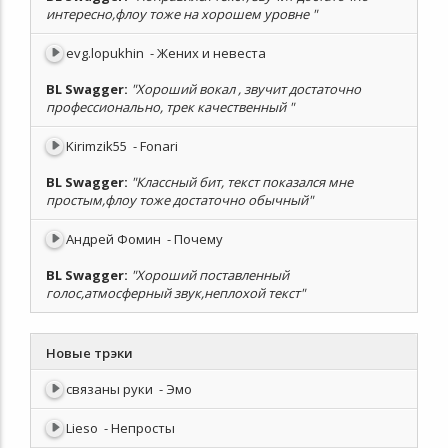
интересно,флоу тоже на хорошем уровне "
evg.lopukhin
- Жених и невеста
BL Swagger
:
"Хороший вокал , звучит достаточно
профессионально, трек качественный "
Kirimzik55
- Fonari
BL Swagger
:
"Классный бит, текст показался мне
простым,флоу тоже достаточно обычный"
Андрей Фомин
- Почему
BL Swagger
:
"Хороший поставленный
голос,атмосферный звук,неплохой текст"
Новые трэки
связаны руки
- Эмо
Lieso
- Непросты