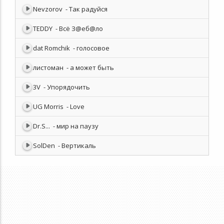
Nevzorov
- Так радуйся
TEDDY
- Всё З@еб@ло
dat Romchik
- голосовое
листоман
- а может быть
3V
- Упорядочить
UG Morris
- Love
Dr.S...
- мир на паузу
SolDen
- Вертикаль