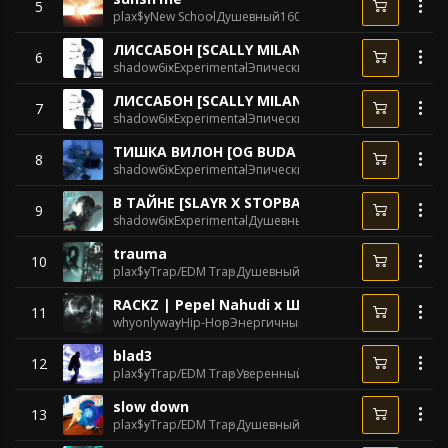
5
plax$y
New School
Душевный
160 BPM
ЛИССАБОН [SCALLY MILANO X LOVV66 X ELYAP
6
shadow6ix
Experimental
Эпический
150 BPM
ЛИССАБОН [SCALLY MILANO X LOVV66 X ELYAP
7
shadow6ix
Experimental
Эпический
150 BPM
ТИШКА ВИЛОН [OG BUDA X ELYAPLUGG X STOP
8
shadow6ix
Experimental
Эпический
145 BPM
В ТАЙНЕ [SLAYR X STOPBAN TYPE BEAT]
9
shadow6ix
Experimental
Душевный
170 BPM
trauma
10
plax$y
Trap/EDM Trap
Душевный
138 BPM
RACKZ | Pepel Nahudi x ШАЙНИ
11
whyonlyway
Hip-Hop
Энергичный
140 BPM
blad3
12
plax$y
Trap/EDM Trap
Уверенный
142 BPM
slow down
13
plax$y
Trap/EDM Trap
Душевный
140 BPM