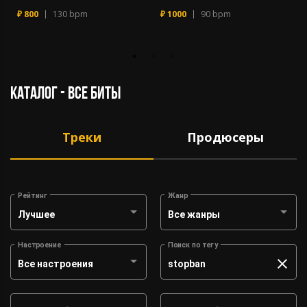
₽ 800
130 bpm
₽ 1000
90 bpm
каталог - все биты
Треки
Продюсеры
Рейтинг
Жанр
Лучшее
Все жанры
Настроение
Поиск по тегу
Все настроения