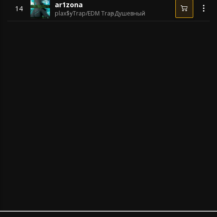
ar1zona
14
plax$y
Trap/EDM Trap
Душевный
134 BPM