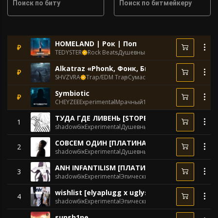
Поиск по биту
Поиск по битмейкеру
HOMELAND | Рок | Поп
₽
TEDYSTER
Rock Beats
Душевный
87 BPM
Alkatraz «Phonk, Фонк, Быстрый, Trap, Лют
₽
SHVZVRA
Trap/EDM Trap
Сумасшедший
80 BPM
Symbiotic
₽
CHEYZEE
Experimental
Мрачный
138 BPM
ТУДА ГДЕ ЛИВЕНЬ [STOPBAN X LOVV66 X OG B
1
shadow6ix
Experimental
Душевный
149 BPM
СОВСЕМ ОДИН [ПЛАТИНА X SCALLY MILANO X
2
shadow6ix
Experimental
Душевный
156 BPM
ANH INFANTILISM [ПЛАТИНА X STOPBAN X SLA
3
shadow6ix
Experimental
Эпический
150 BPM
wishlist [elyaplugg x uglystephan x stopban t
4
shadow6ix
Experimental
Эпический
145 BPM
sunsh1ne