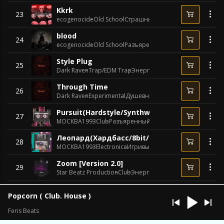
Kkrk
23
ecogenocide
Old School
Страшный
125 BPM
blood
24
ecogenocide
Old School
Разъяренный
120 BPM
Style Plug
25
Dark Raven
Trap/EDM Trap
Энергичный
147 BPM
Through Time
26
Dark Raven
Experimental
Душевный
85 BPM
Pursuit(Hardstyle/Synthwave)
27
МОСКВА1993
Club
Разъяренный
122 BPM
Леопард(Хардбасс/8bit/Electroclash)
28
МОСКВА1993
Electronica
Игривый
150 BPM
Zoom [Version 2.0]
29
Star Beatz Production
Club
Энергичный
80 BPM
Popcorn ( Club. House )
Feris Beats