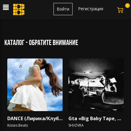
0
Регистрация
Войти
каталог - обратите внимание
DANCE (Лирика/Клубный/Грустный/Дэнсхолл/Танцевальный/Моргенштерн)
Gta «Big Baby Tape, Trap, FRIENDLY THUG 52, Hip-Hop»
Kisses Beats
SHVZVRA