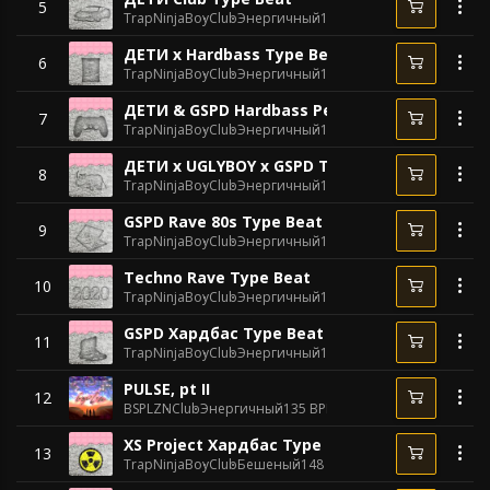
5
TrapNinjaBoy
Club
Энергичный
126 BPM
ДЕТИ x Hardbass Type Beat
6
TrapNinjaBoy
Club
Энергичный
170 BPM
ДЕТИ & GSPD Hardbass Рейв Type Beat
7
TrapNinjaBoy
Club
Энергичный
160 BPM
ДЕТИ x UGLYBOY x GSPD Type Beat
8
TrapNinjaBoy
Club
Энергичный
160 BPM
GSPD Rave 80s Type Beat
9
TrapNinjaBoy
Club
Энергичный
135 BPM
Techno Rave Type Beat
10
TrapNinjaBoy
Club
Энергичный
150 BPM
GSPD Хардбас Type Beat
11
TrapNinjaBoy
Club
Энергичный
150 BPM
PULSE, pt II
12
BSPLZN
Club
Энергичный
135 BPM
XS Project Хардбас Type Beat
13
TrapNinjaBoy
Club
Бешеный
148 BPM