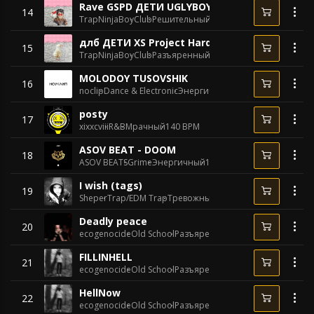
Rave GSPD ДЕТИ UGLYBOY Type Beat
14
TrapNinjaBoy
Club
Решительный
170 BPM
длб ДЕТИ XS Project Hardbass Type Beat
15
TrapNinjaBoy
Club
Разъяренный
150 BPM
MOLODOY TUSOVSHIK
16
noclip
Dance & Electronic
Энергичный
160 BPM
posty
17
xixxcviii
R&B
Мрачный
140 BPM
ASOV BEAT - DOOM
18
ASOV BEATS
Grime
Энергичный
170 BPM
I wish (tags)
19
Sheper
Trap/EDM Trap
Тревожный
98 BPM
Deadly peace
20
ecogenocide
Old School
Разъяренный
120 BPM
FILLINHELL
21
ecogenocide
Old School
Разъяренный
89 BPM
HellNow
22
ecogenocide
Old School
Разъяренный
130 BPM