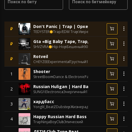
Поиск по биту
Поиск по битмейкеру
Don't Panic | Trap | Оркестровый
₽
TEDYSTER
Trap/EDM Trap
Уверенный
114 BPM
Gta «Big Baby Tape, Trap, FRIENDLY THUG 52, 
₽
SHVZVRA
Hip-Hop
Бешеный
90 BPM
Rotveil
₽
CHEYZEE
Experimental
Грустный
124 BPM
Shooter
1
StreetBoom
Dance & Electronic
Разъяренный
157 BPM
Russian Huligan | Hard Bass | Rave | GSPD TY
2
SUNG1
Electronica
Энергичный
170 BPM
хардбасс
3
Yonglil_BeatZ
Dubstep
Жизнерадостный
160 BPM
Happy Russian Hard Bass Type Beat
4
TrapNinjaBoy
Club
Эпический
ДЕТИ Club Type Beat