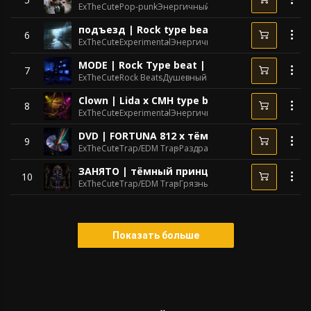
ExTheCute
Pop-punk
Энергичный
133 BPM
подъезд | Rock type beat | Electronic Punk |
6
ExTheCute
Experimental
Энергичный
76 BPM
MODE | Rock Type beat | Heartbreaking
7
ExTheCute
Rock Beats
Душевный
84 BPM
Clown | Lida x CMH type beat | Experimental El
8
ExTheCute
Experimental
Энергичный
169 BPM
DVD | FORTUNA 812 x тёмный принц type beat
9
ExTheCute
Trap/EDM Trap
Раздраженный
70 BPM
ЗАНЯТО | тёмный принц x tewiq x FORTUNA 81
10
ExTheCute
Trap/EDM Trap
Грязный
86 BPM
Показать больше