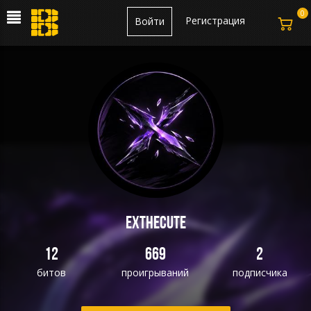
0
Регистрация
Войти
ExTheCute
12
669
2
битов
проигрываний
подписчика