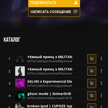
ПОДПИСАТЬСЯ
НАПИСАТЬ СООБЩЕНИЕ
Каталог
тёмный принц x MILITANTUM Type Beat - "c
1
ExTheCute
Experimental
Мрачный
116 BPM
тёмный принц x MILITANTUM Type Beat - "in
2
ExTheCute
Experimental
Эпический
122 BPM
SALUKI x Experimental Electro Type Beat - "c
3
ExTheCute
Electronica
Душевный
125 BPM
ghost mode | Grime/Drill type beat | Dark
4
ExTheCute
Grime
Мрачный
142 BPM
broken ipod | CUPSIZE type beat | pop punk/p
5