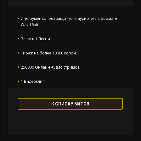
Инструментал без защитного аудиотега в формате
Wav 16bit
Запись 1 Песни.
Тираж не более 10000 копий.
250000 Онлайн Аудио стримов.
1 Видеоклип
250000 Видео стримов.
К СПИСКУ БИТОВ
Коммерческие выступления, ротация на 1
радиостанции, тв.
Инструментал остается в продаже до покупки
исключительных прав. Все права на бит сохраняются