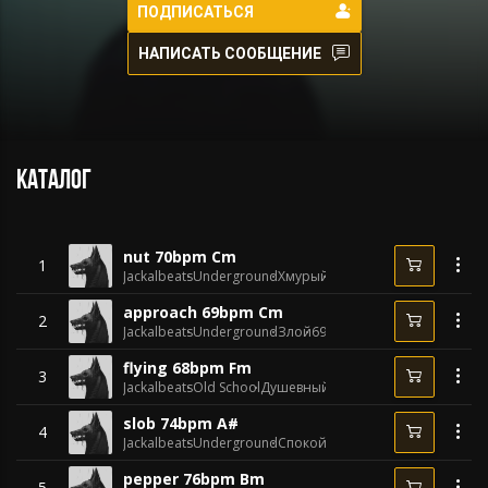
ПОДПИСАТЬСЯ
НАПИСАТЬ СООБЩЕНИЕ
Каталог
nut 70bpm Cm
1
Jackalbeats
Underground
Хмурый
70 BPM
approach 69bpm Cm
2
Jackalbeats
Underground
Злой
69 BPM
flying 68bpm Fm
3
Jackalbeats
Old School
Душевный
68 BPM
slob 74bpm A#
4
Jackalbeats
Underground
Спокойный
74 BPM
pepper 76bpm Bm
5