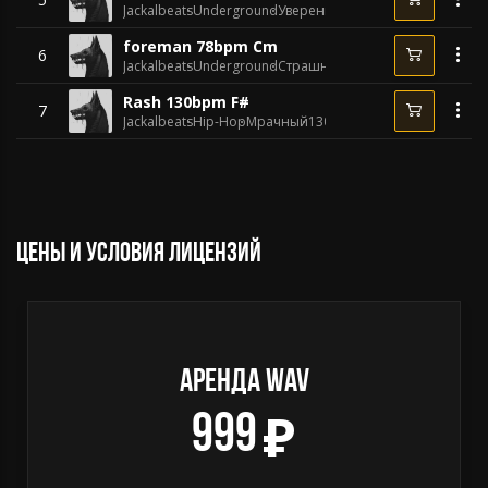
Jackalbeats
Underground
Уверенный
76 BPM
foreman 78bpm Cm
6
Jackalbeats
Underground
Страшный
78 BPM
Rash 130bpm F#
7
Jackalbeats
Hip-Hop
Мрачный
130 BPM
Цены и условия лицензий
АРЕНДА WAV
999