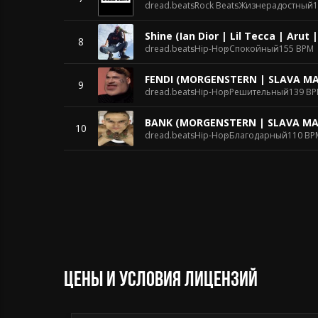
dread.beats
Rock Beats
Жизнерадостный
1
Shine (Ian Dior | Lil Tecca | Arut 
8
dread.beats
Hip-Hop
Спокойный
155 BPM
FENDI (MORGENSTERN | SLAVA MA
9
dread.beats
Hip-Hop
Решительный
139 B
BANK (MORGENSTERN | SLAVA MA
10
dread.beats
Hip-Hop
Благодарный
110 BP
Цены и условия лицензий