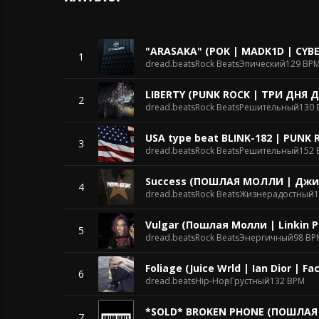
"ARASAKA" (РОК | MADK1D | CYB
1
dread.beats
Rock Beats
Эпический
129 BP
LIBERTY (PUNK ROCK | ТРИ ДНЯ
2
dread.beats
Rock Beats
Решительный
130 
USA type beat BLINK-182 | PUNK 
3
dread.beats
Rock Beats
Решительный
152 
Success (ПОШЛАЯ МОЛЛИ | Джиз
4
dread.beats
Rock Beats
Жизнерадостный
1
Vulgar (Пошлая Молли | Linkin P
5
dread.beats
Rock Beats
Энергичный
98 BP
Foliage (Juice Wrld | Ian Dior | 
6
dread.beats
Hip-Hop
Грустный
132 BPM
*SOLD* BROKEN PHONE (ПОШЛАЯ 
7