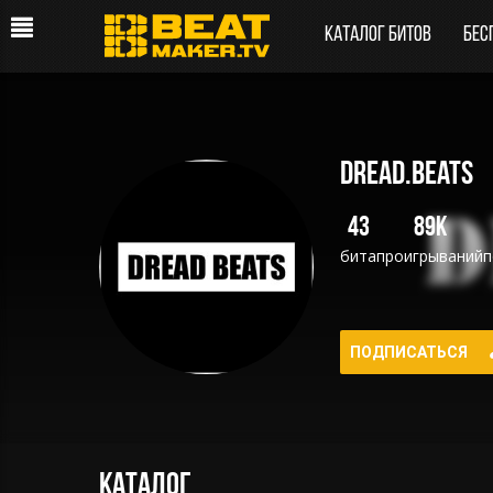
Каталог битов
Бес
dread.beats
43
89K
бита
проигрываний
п
ПОДПИСАТЬСЯ
Каталог