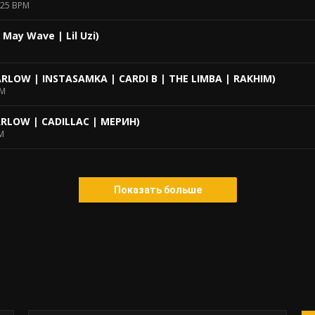
25 BPM
| May Wave | Lil Uzi)
RLOW | INSTASAMKA | CARDI B | THE LIMBA | RAKHIM)
PM
RLOW | CADILLAC | МЕРИН)
M
Показать больше