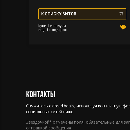
ОБЯЗАТЕЛЬНО указать авторство (продакшн
(prod. by dread beats).
К СПИСКУ БИТОВ
Вы можете использовать его для записи 1 Песни:
Купи 1 и получи
- Тираж Песни не более 2000 копий. - 100000
еще 1 в подарок
Онлайн Аудио стримов (Apple Music, Spotify).
Исключительные права на инструментал
остаются за мной (dread beats).
Контакты
Свяжитесь с dread.beats, используя контактную фо
социальных сетей ниже
Звёздочкой* отмечены поля, обязательные для за
отправкой сообщения