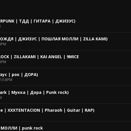
ERPUNK | ТДД | ГИТАРА | ДЖИЗУС)
M
 ДОЖДЯ | ДЖИЗУС | ПОШЛАЯ МОЛЛИ | ZILLA KAMI)
BPM
ROCK | ZILLAKAMI | KAI ANGEL | 9MICE
BPM
ус | рок | ДОРА)
10 BPM
ark | Мукка | Дора | Punk rock)
M
Face | XXXTENTACION | Pharaoh | Guitar | RAP)
МОЛЛИ | punk rock