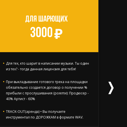
ДЛЯ ШАРЮЩИХ
3000
Для тех, кто шарит в написании музыки. Ты один
Ну, ту
из тех? - тогда данная лицензия для тебя!
ЭКСКЛ
❭
При выкладывание готового трека на площадки
форма
обязательно создается договор о получении %
высоко
прибыли с прослушивания (роялти): Продюсер -
тэгов(
40% Артист - 60%
распо
усмотр
получ
TRACK-OUT(аренда) • Вы получаете
видосы
инструментал по ДОРОЖКАМ в формате WAV.
с про