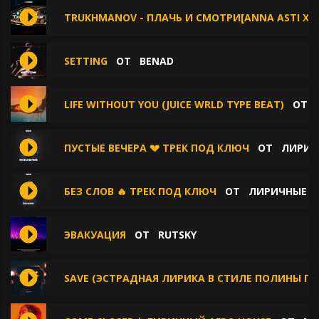
TRUKHMANOV - ПЛАЧЬ И СМОТРИ[ANNA ASTI X P
SETTING
ОТ
BENAD
LIFE WITHOUT YOU (JUICE WRLD TYPE BEAT)
ОТ
ПУСТЫЕ ВЕЧЕРА 💔 ТРЕК ПОД КЛЮЧ
ОТ
ЛИРИЧ
БЕЗ СЛОВ 🔥 ТРЕК ПОД КЛЮЧ
ОТ
ЛИРИЧНЫЕ Б
ЭВАКУАЦИЯ
ОТ
RUTSKY
SAVE (ЭСТРАДНАЯ ЛИРИКА В СТИЛЕ ПОЛИНЫ Г