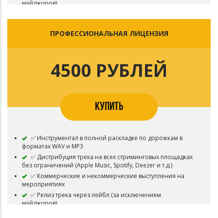
мэйджоров)
✅ Профессиональный договор
✅ Загрузка видеоклипа с подключенной монетизацией
без ограничений (без Content ID)
ПРОФЕССИОНАЛЬНАЯ ЛИЦЕНЗИЯ
4500 РУБЛЕЙ
КУПИТЬ
✅ Инструментал в полной раскладке по дорожкам в
форматах WAV и MP3
✅ Дистрибуция трека на всех стриминговых площадках
без ограничений (Apple Music, Spotify, Deezer и т.д.)
✅ Коммерческие и некоммерческие выступления на
мероприятиях
✅ Релиз трека через лейбл (за исключением
мэйджоров)
✅ Загрузка видеоклипа с подключенной монетизацией