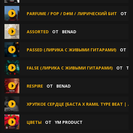
PARFUME / POP / D#M / ЛИРИЧЕСКИЙ БИТ
ОТ
ASSORTED
ОТ
BENAD
PASSED (ЛИРИКА С ЖИВЫМИ ГИТАРАМИ)
ОТ
T
FALSE (ЛИРИКА С ЖИВЫМИ ГИТАРАМИ)
ОТ
TL
RESPIRЕ
ОТ
BENAD
ХРУПКОЕ СЕРДЦЕ [БАСТА Х RAMIL TYPE BEAT | Л
ЦВЕТЫ
ОТ
YM PRODUCT