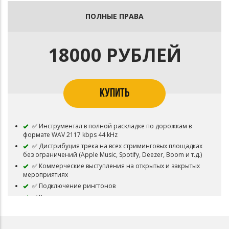
без ограничений (без подключения Content ID)
✅ Ротации трека на радио
ПОЛНЫЕ ПРАВА
✅ Лицензирование трека в фильмы и сериалы
✅ Профессиональный договор
18000 РУБЛЕЙ
КУПИТЬ
✅ Инструментал в полной раскладке по дорожкам в
формате WAV 2117 kbps 44 kHz
✅ Дистрибуция трека на всех стриминговых площадках
без ограничений (Apple Music, Spotify, Deezer, Boom и т.д.)
✅ Коммерческие выступления на открытых и закрытых
мероприятиях
✅ Подключение рингтонов
✅ Ротации трека на радио
✅ Релиз трека на любом лейбле мира
✅ Загрузка видеоклипа с подключенной монетизацией
без ограничений (с подключением Content ID)