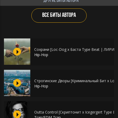
ДРУГИЕ БИТЫ АВТОРА
ВСЕ БИТЫ АВТОРА
Сохрани [Loc-Dog x Баста Type Beat | ЛИРИ
Hip-Hop
Строгинские Дворы [Криминальный Бит x Loc
Hip-Hop
Outta Control [Скриптонит х Icegergert Type Be
Trap/EDM Trap