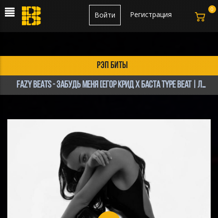
0
Регистрация
Войти
рэп биты
FAZY BEATS - Забудь Меня [Егор Крид х Баста Type Beat | ЛИРИКА]