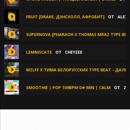
FRUIT [DRAKE, ДЭНСХОЛЛ, АФРОБИТ]
ОТ
ALEX 
SUPERNOVA [PHARAOH X THOMAS MRAZ TYPE BEAT
LEMNISCATE
ОТ
CHEYZEE
MZLFF X ТИМА БЕЛОРУССКИХ TYPE BEAT - ДАЛЕ
SMOOTHIE | POP 109BPM D# MIN | CALM
ОТ
ZU