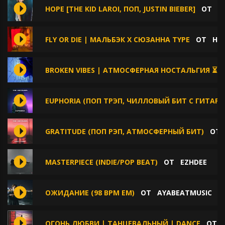
HOPE [THE KID LAROI, ПОП, JUSTIN BIEBER]
ОТ
A
FLY OR DIE | МАЛЬБЭК Х СЮЗАННА TYPE
ОТ
HA
BROKEN VIBES | АТМОСФЕРНАЯ НОСТАЛЬГИЯ ⏳
EUPHORIA (ПОП ТРЭП, ЧИЛЛОВЫЙ БИТ С ГИТАРО
GRATITUDE (ПОП РЭП, АТМОСФЕРНЫЙ БИТ)
О
MASTERPIECE (INDIE/POP BEAT)
ОТ
EZHDEE
ОЖИДАНИЕ (98 BPM EM)
ОТ
AYABEATMUSIC
ОГОНЬ ЛЮБВИ | ТАНЦЕВАЛЬНЫЙ | DANCE
ОТ