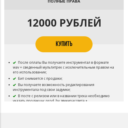
ПОЛНЫЕ ПРАВА
12000 РУБЛЕЙ
КУПИТЬ
После оплаты Вы получаете инструментал в формате
wav + сведенный мультитрек с исключительным правом на
его использование;
Бит снимается с продажи;
Вы получаете возможность редактирования
инструментала под свои задумки;
В посте с релизом или в названии трека необходимо
указать продакшн: prod. by звукирассвета +
beatmakername, если бит коллаборационный.