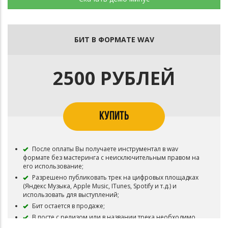
БИТ В ФОРМАТЕ WAV
2500 РУБЛЕЙ
КУПИТЬ
После оплаты Вы получаете инструментал в wav
формате без мастеринга с неисключительным правом на
его использование;
Разрешено публиковать трек на цифровых площадках
(Яндекс Музыка, Apple Music, ITunes, Spotify и т.д.) и
использовать для выступлений;
Бит остается в продаже;
В посте с релизом или в названии трека необходимо
указать продакшн: prod. by звукирассвета +