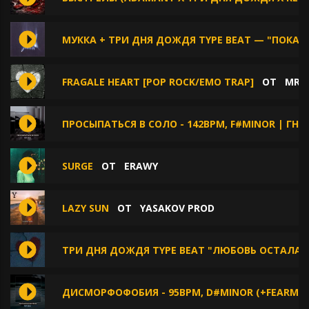
МУККА + ТРИ ДНЯ ДОЖДЯ TYPE BEAT — "ПОКА 
FRAGALE HEART [POP ROCK/EMO TRAP]
ОТ
MR 
ПРОСЫПАТЬСЯ В СОЛО - 142BPM, F#MINOR | Г
SURGE
ОТ
ERAWY
LAZY SUN
ОТ
YASAKOV PROD
ТРИ ДНЯ ДОЖДЯ TYPE BEAT "ЛЮБОВЬ ОСТАЛАСЬ
ДИСМОРФОФОБИЯ - 95BPM, D#MINOR (+FEARMAGA