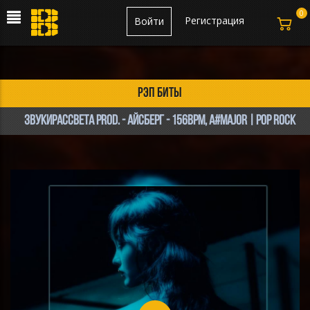
0
Регистрация
Войти
рэп биты
звукирассвета prod. - Айсберг - 156bpm, A#major | Pop Rock