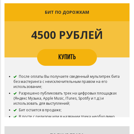
beatmakername, если бит коллаборационный
БИТ ПО ДОРОЖКАМ
4500 РУБЛЕЙ
КУПИТЬ
После оплаты Вы получаете сведенный мультитрек бита
без мастеринга c неисключительным правом на его
использование;
Разрешено публиковать трек на цифровых площадках
(Яндекс Музыка, Apple Music, ITunes, Spotify и т.д.) и
использовать для выступлений;
Бит остается в продаже;
В посте с релизом или в названии трека необходимо
указать продакшн: prod. by звукирассвета +
beatmakername, если бит коллаборационный.