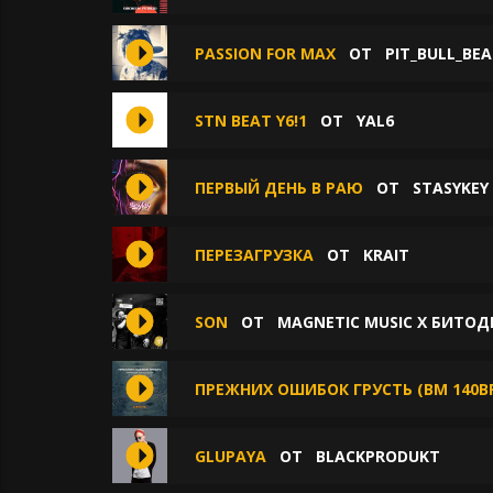
PASSION FOR MAX
ОТ
PIT_BULL_BE
STN BEAT Y6!1
ОТ
YAL6
ПЕРВЫЙ ДЕНЬ В РАЮ
ОТ
STASYKEY
ПЕРЕЗАГРУЗКА
ОТ
KRAIT
SON
ОТ
MAGNETIC MUSIC X БИТОД
ПРЕЖНИХ ОШИБОК ГРУСТЬ (BM 140BP
GLUPAYA
ОТ
BLACKPRODUKT