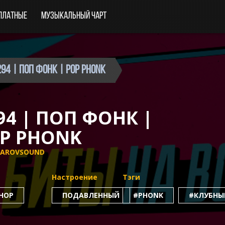
платные
Музыкальный чарт
94 | Поп фонк | Pop phonk
94 | ПОП ФОНК |
P PHONK
DAROVSOUND
Настроение
Тэги
-HOP
ПОДАВЛЕННЫЙ
#PHONK
#КЛУБНЫ