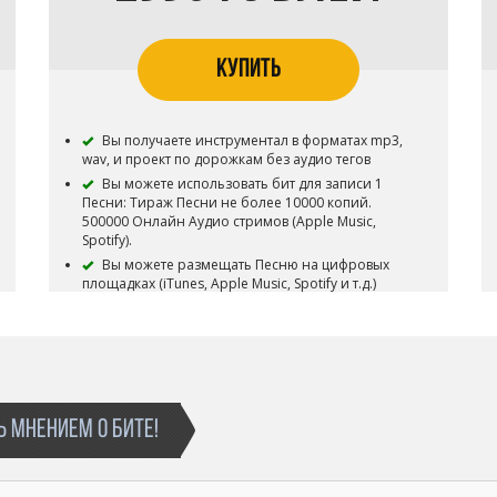
КУПИТЬ
Вы получаете инструментал в форматах mp3,
wav, и проект по дорожкам без аудио тегов
Вы можете использовать бит для записи 1
Песни: Тираж Песни не более 10000 копий.
500000 Онлайн Аудио стримов (Apple Music,
Spotify).
Вы можете размещать Песню на цифровых
площадках (iTunes, Apple Music, Spotify и т.д.)
Обязательно указание в релизе
"aydarovsound prod."
Бит остается в продаже.
 МНЕНИЕМ О БИТЕ!