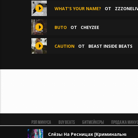
WHAT'S YOUR NAME?
ОТ
ZZZONELI
BUTO
ОТ
CHEYZEE
CAUTION
ОТ
BEAST INSIDE BEATS
Рэп минуса
BUY BEATS
Битмейкеры
Продажа мину
Пользовательское соглашение
Безопасная сделка
Слёзы На Ресницах [Криминальный Бит