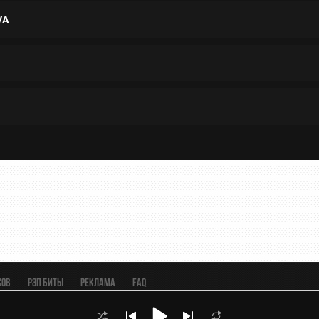
VA
сов
Рэп биты
Реклама
FAQ
 х Guf Type Beat | БИТ С ПРИПЕВОМ]