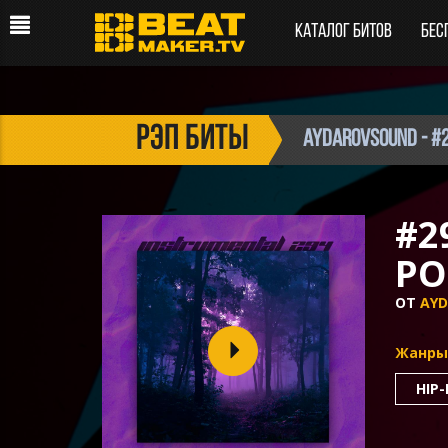
Каталог битов
Бес
рэп биты
aydarovsound - #2
#2
PO
ОТ
AY
Жанры
HIP