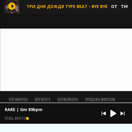
ТРИ ДНЯ ДОЖДЯ TYPE BEAT - BYE BYE
ОТ
THUN
Рэп минуса
BUY BEATS
Битмейкеры
Продажа минусов
Рэп биты
Реклама
FAQ
Пользовательское соглашение
RARE | Gm 89bpm
Безопасная сделка
STEEL BEATZ