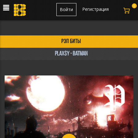
0
Регистрация
Войти
рэп биты
plax$y - batman