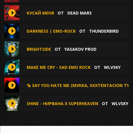
КУСАЙ МЕНЯ
ОТ
DEAD MARS
DARKNESS | EMO-ROCK
ОТ
THUNDERBIRD
BRIGHTSIDE
ОТ
YASAKOV PROD
MAKE ME CRY - SAD EMO ROCK
ОТ
WLVSKY
🔩 SAY YOU HATE ME (МУККА, XXXTENTACION TYP
SHINE - НИРВАНА Х SUPERHEAVEN
ОТ
WLVSKY