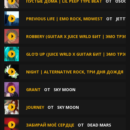
ПУСТЫЕ ДОМА | LIL PEEP TYPE BEAT
ОТ
OSOCO
PREVIOUS LIFE | EMO ROCK, MIDWEST
ОТ
JETTY 
ROBBERY (GUITAR X JUICE WRLD БИТ | ЭМО ТРЭП
GLO’D UP (JUICE WRLD X GUITAR БИТ | ЭМО ТРЭП
NIGHT | ALTERNATIVE ROCK, ТРИ ДНЯ ДОЖДЯ
О
GRANT
ОТ
SKY MOON
JOURNEY
ОТ
SKY MOON
ЗАБИРАЙ МОЁ СЕРДЦЕ
ОТ
DEAD MARS