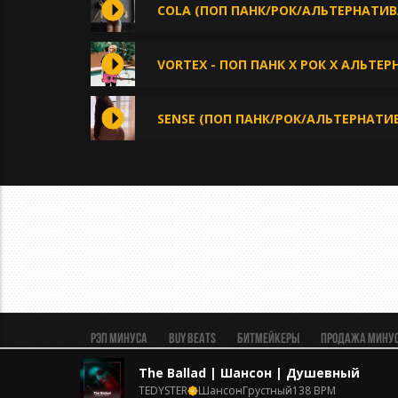
COLA (ПОП ПАНК/РОК/АЛЬТЕРНАТИ
VORTEX - ПОП ПАНК Х РОК Х АЛЬТЕ
SENSE (ПОП ПАНК/РОК/АЛЬТЕРНАТ
Рэп минуса
BUY BEATS
Битмейкеры
Продажа мину
Пользовательское соглашение
Безопасная сделка
The Ballad | Шансон | Душевный
TEDYSTER
Шансон
Грустный
138 BPM