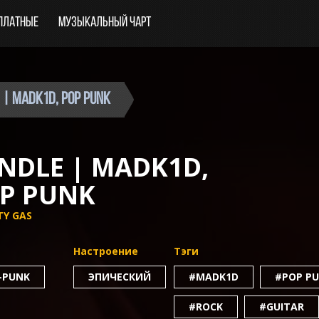
платные
Музыкальный чарт
e | Madk1d, Pop Punk
NDLE | MADK1D,
P PUNK
TY GAS
Настроение
Тэги
-PUNK
ЭПИЧЕСКИЙ
#MADK1D
#POP P
#ROCK
#GUITAR