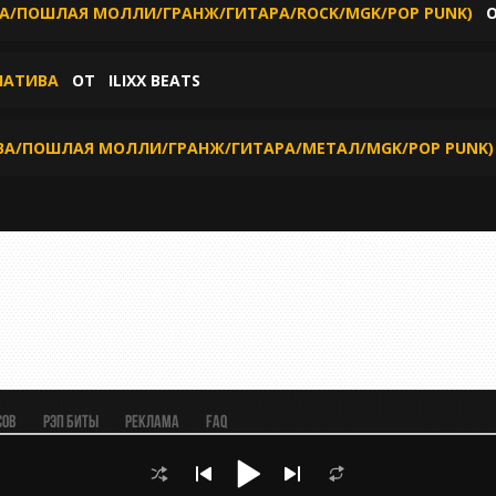
ВА/ПОШЛАЯ МОЛЛИ/ГРАНЖ/ГИТАРА/ROCK/MGK/POP PUNK)
РНАТИВА
ОТ
ILIXX BEATS
ИВА/ПОШЛАЯ МОЛЛИ/ГРАНЖ/ГИТАРА/МЕТАЛ/MGK/POP PUNK)
сов
Рэп биты
Реклама
FAQ