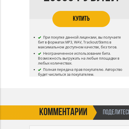
КУПИТЬ
При покупке данной лицензии, вы получаете
бит в форматах MP3, WAV, Trackout/Stems в
максимальном доступном качестве, без тэгов.
Неограниченное использование бита.
Возможность выгружать на любые площадки в
любых количествах.
Полная передача прав покупателю. Авторство
будет числиться за покупателем.
Бит снимается с продажи. Эксклюзив - в одни
руки
По просьбе покупателя могут быть
предоставлены любые файлы связанные с битом.
Такие как проект, договор, иные форматы аудио
КОММЕНТАРИИ
ПОДЕЛИТЕСЬ