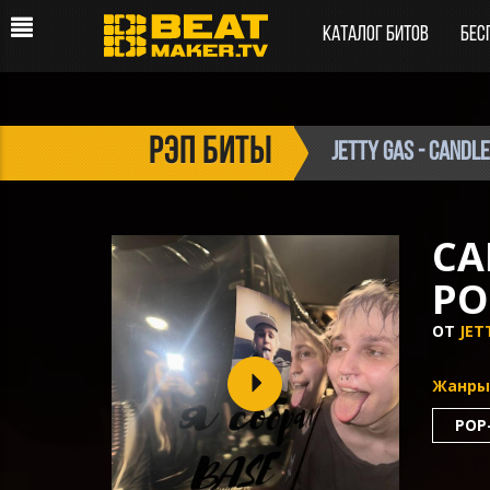
Каталог битов
Бес
рэп биты
Jetty Gas - Candl
CA
PO
ОТ
JET
Жанры
POP