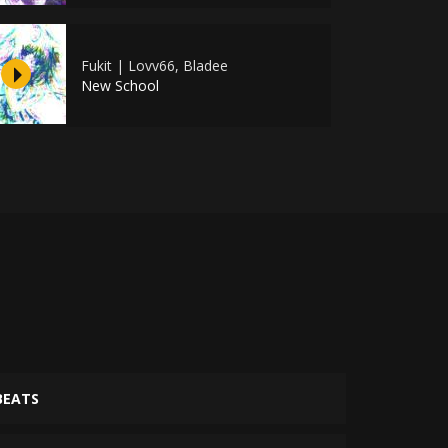
Fukit | Lovv66, Bladee
New School
BEATS