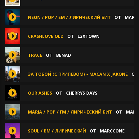
NEON / POP / EM / ЛИРИЧЕСКИЙ БИТ
ОТ
MARC
СRASHLOVE OLD
ОТ
L3XTOWN
TRACE
ОТ
BENAD
ЗА ТОБОЙ (С ПРИПЕВОМ) - MACAN X JAKONE
О
OUR ASHES
ОТ
CHERRYS DAYS
MARIA / POP / FM / ЛИРИЧЕСКИЙ БИТ
ОТ
MARC
SOUL / BM / ЛИРИЧЕСКИЙ
ОТ
MARCCONE