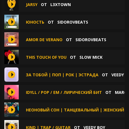
JARSY
ОТ
L3XTOWN
ЮНОСТЬ
ОТ
SIDOROVBEATS
AMOR DE VERANO
ОТ
SIDOROVBEATS
THIS TOUCH OF YOU
ОТ
SLOW MICK
ЗА ТОБОЙ | ПОП | РОК | ЭСТРАДА
ОТ
VEEDY B
IDYLL / POP / EM / ЛИРИЧЕСКИЙ БИТ
ОТ
MARC
НЕОНОВЫЙ СОН | ТАНЦЕВАЛЬНЫЙ | ЖЕНСКИЙ П
KIND | TRAP / GUITAR
ОТ
VEEDY BOY