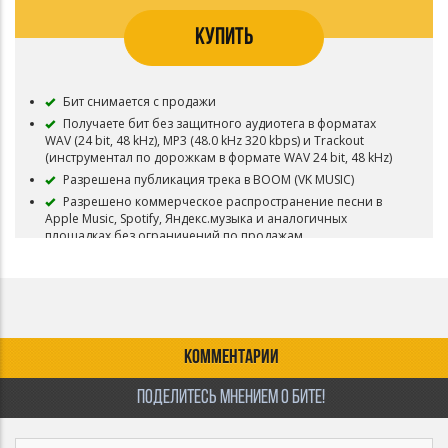
КУПИТЬ
Бит снимается с продажи
Получаете бит без защитного аудиотега в форматах
WAV (24 bit, 48 kHz), MP3 (48.0 kHz 320 kbps) и Trackout
(инструментал по дорожкам в формате WAV 24 bit, 48 kHz)
Разрешена публикация трека в BOOM (VK MUSIC)
Разрешено коммерческое распространение песни в
Apple Music, Spotify, Яндекс.музыка и аналогичных
площадках без ограничений по продажам
Разрешено коммерческое распространение
видеороликов с использованием бита
Разрешена коммерческая концертная деятельность
Разрешены ротации на радио и ТВ
Приобретая данный тип лицензии Вы соглашаетесь с
КОММЕНТАРИИ
условиями пользования
ПОДЕЛИТЕСЬ МНЕНИЕМ О БИТЕ!