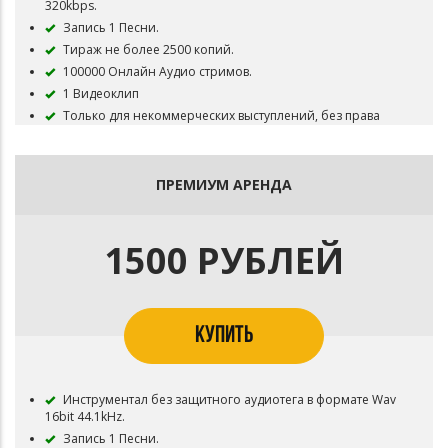
320kbps.
Запись 1 Песни.
Тираж не более 2500 копий.
100000 Онлайн Аудио стримов.
1 Видеоклип
Только для некоммерческих выступлений, без права
ротаций на радио и тв.
Инструментал остается в продаже до покупки
исключительных прав.
ПРЕМИУМ АРЕНДА
Все права на бит сохраняются за Slash 21.
1500 РУБЛЕЙ
КУПИТЬ
Инструментал без защитного аудиотега в формате Wav
16bit 44.1kHz.
Запись 1 Песни.