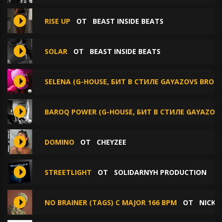
RISE UP
ОТ
BEAST INSIDE BEATS
SOLAR
ОТ
BEAST INSIDE BEATS
SELENA (G-HOUSE, БИТ В СТИЛЕ GAYAZOVS BROT
BAROQ POWER (G-HOUSE, БИТ В СТИЛЕ GAYAZOVS
DOMINO
ОТ
CHEYZEE
STREETLIGHT
ОТ
SOLIDARNYH PRODUCTION
NO BRAINER (TAGS) C MAJOR 166 BPM
ОТ
NICK 