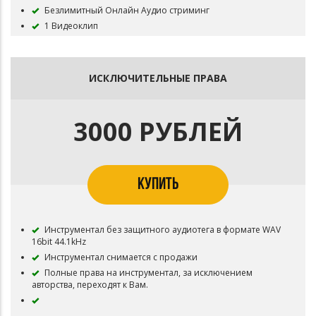
Безлимитный Онлайн Аудио стриминг
1 Видеоклип
Неограниченное количество видео стримов.
Коммерческие выступления, ротация на 3
радиостанциях, тв.
ИСКЛЮЧИТЕЛЬНЫЕ ПРАВА
Инструментал остается в продаже до покупки
исключительных прав.
Все права на бит сохраняются за Slash 21.
3000 РУБЛЕЙ
КУПИТЬ
Инструментал без защитного аудиотега в формате WAV
16bit 44.1kHz
Инструментал снимается с продажи
Полные права на инструментал, за исключением
авторства, переходят к Вам.