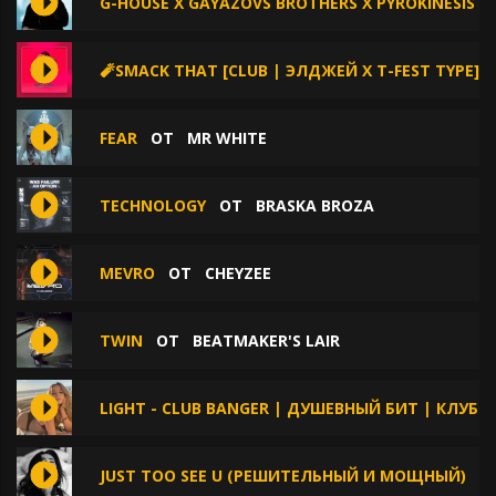
G-HOUSE X GAYAZOVS BROTHERS X PYROKINESIS 
🧨SMACK THAT [CLUB | ЭЛДЖЕЙ Х T-FEST TYPE]
FEAR
ОТ
MR WHITE
TECHNOLOGY
ОТ
BRASKA BROZA
MEVRO
ОТ
CHEYZEE
TWIN
ОТ
BEATMAKER'S LAIR
LIGHT - CLUB BANGER | ДУШЕВНЫЙ БИТ | КЛУ
JUST TOO SEE U (РЕШИТЕЛЬНЫЙ И МОЩНЫЙ)
О