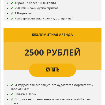
Тираж не более 10000 копий.
250000 Онлайн Аудио стримов.
1 Видеоклип
Коммерческие выступления, ротация на 1
радиостанции, тв.
Инструментал остается в продаже до покупки
исключительных прав.
БЕЗЛИМИТНАЯ АРЕНДА
Все права на бит сохраняются за Slash 21.
2500 РУБЛЕЙ
КУПИТЬ
Инструментал без защитного аудиотега в формате WAV
16bit 44.1kHz
Запись 1 Песни.
Продажа неограниченного количества копий Вашего
трека