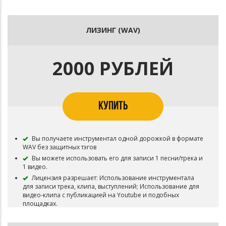
ЛИЗИНГ (WAV)
2000 РУБЛЕЙ
КУПИТЬ
Вы получаете инструментал одной дорожкой в формате
WAV без защитных тэгов
Вы можете использовать его для записи 1 песни/трека и
1 видео.
Лицензия разрешает: Использование инструментала
для записи трека, клипа, выступлений; Использование для
видео-клипа с публикацией на Youtube и подобных
площадках.
Лицензия запрещает загрузку песни/трека в VK BOOM! А
так же любое другое коммерческое использование.