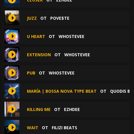
JUZZ
ОТ
POVE$TE
U HEART
ОТ
WHOSTEVEE
EXTENSION
ОТ
WHOSTEVEE
PUB
ОТ
WHOSTEVEE
MARÍA | BOSSA NOVA TYPE BEAT
ОТ
QUODIS BE
KILLING ME
ОТ
EZHDEE
WAIT
ОТ
FILIZI BEATS