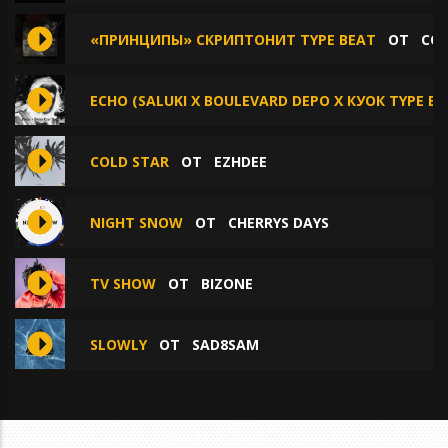
«ПРИНЦИПЫ» СКРИПТОНИТ TYPE BEAT
ОТ
CO
ECHO (SALUKI X BOULEVARD DEPO X КУОК TYPE BE
COLD STAR
ОТ
EZHDEE
NIGHT SNOW
ОТ
CHERRYS DAYS
TV SHOW
ОТ
BIZONE
SLOWLY
ОТ
SAD8SAM