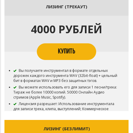
Права на произведение (Эксклюзивные права) остаются
ЛИЗИНГ (ТРЕКАУТ)
у Ezhdee. Бит не снимается с продажи.
В названии песни/трека, записанного под этот минус,
Вы должны указывать авторство (Ezhdee prod.).
4000 РУБЛЕЙ
После приобретения данного вида лицензии, Вы
можете выкупить Эксклюзив. Сумма которую Вы внесли -
будет учитываться, все что нужно - это доплатить
недостающую сумму. Точно также Вы можете улучшить
лицензию с помощью доплаты.
КУПИТЬ
Приобретая данный тип лицензии Вы соглашаетесь с
условиями пользования.
Вы получаете инструментал в формате отдельных
дорожек каждого инструмента WAV (32bit-float) + цельный
бит в форматах WAV и MP3 без защитных тэгов.
Вы можете использовать его для записи 1 песни/трека:
Тираж не более 10000 копий. 50000 Онлайн Аудио
стримов (Apple Music, Spotify).
Лицензия разрешает: Использование инструментала
для записи трека, клипа, выступлений; Коммерческое
использование (выступления, продажа на iTunes, Apple
Music, Spotify, Yandex.Music, Google Play и т.д.);
Использование для видео-клипа с публикацией на Youtube
ЛИЗИНГ (БЕЗЛИМИТ)
и подобных площадках;