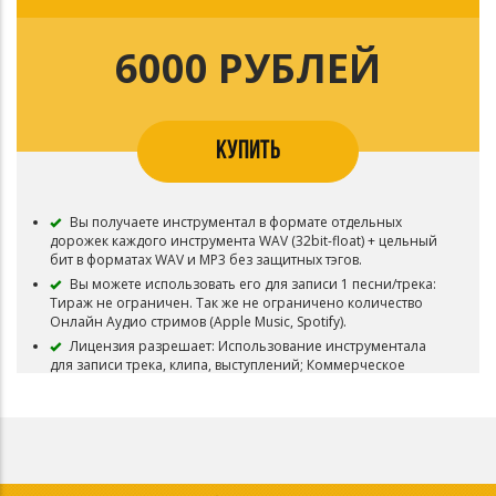
Права на произведение (Эксклюзивные права) остаются
у Ezhdee. Бит не снимается с продажи.
6000 РУБЛЕЙ
В названии песня/трека, записанного под этот минус,
Вы должны указывать авторство (Ezhdee prod.).
После приобретения данного вида лицензии, Вы
можете выкупить Эксклюзив. Сумма которую Вы внесли -
будет учитываться, все что нужно - это доплатить
КУПИТЬ
недостающую сумму. Точно также Вы можете улучшить
лицензию с помощью доплаты.
Приобретая данный тип лицензии Вы соглашаетесь с
условиями пользования.
Вы получаете инструментал в формате отдельных
дорожек каждого инструмента WAV (32bit-float) + цельный
бит в форматах WAV и MP3 без защитных тэгов.
Вы можете использовать его для записи 1 песни/трека:
Тираж не ограничен. Так же не ограничено количество
Онлайн Аудио стримов (Apple Music, Spotify).
Лицензия разрешает: Использование инструментала
для записи трека, клипа, выступлений; Коммерческое
использование (выступления, продажа на iTunes, Apple
Music, Spotify, Yandex.Music, Google Play и т.д.);
Использование для видео-клипа с публикацией на Youtube
и подобных площадках;
Права на произведение (Эксклюзивные права) остаются
у Ezhdee. Бит не снимается с продажи.