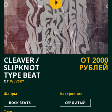
CLEAVER /
ОТ 2000
SLIPKNOT
РУБЛЕЙ
TYPE BEAT
ОТ
WLVSKY
Жанры
Настроение
ROCK BEATS
СЕРДИТЫЙ
Тэги