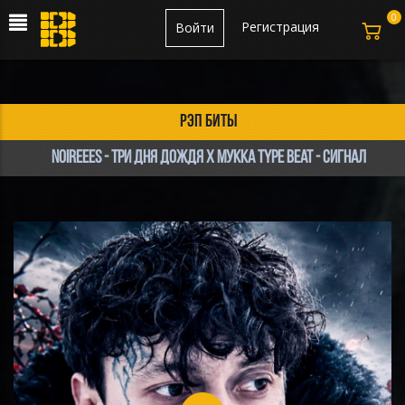
0
Регистрация
Войти
рэп биты
Noireees - Три дня дождя х МУККА type beat - Сигнал