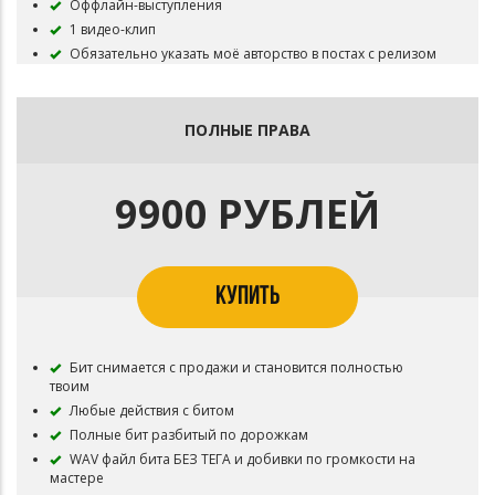
Оффлайн-выступления
1 видео-клип
Обязательно указать моё авторство в постах с релизом
или в названии трека
НЕ РАЗРЕШАЕТСЯ: трансляция трека на Радио и ТВ,
играть в качестве саундтрека в кино, сериалах, играх или
ПОЛНЫЕ ПРАВА
мультфильмах, а также в качестве джингла к рекламе
НЕ ПОДКЛЮЧАТЬ Content ID! Для этого нужны Полные
права!
9900 РУБЛЕЙ
Оплата возможна не только на сайте. Можно через
личные сообщения
Для договора лицензии свяжитесь со мной
КУПИТЬ
Бит снимается с продажи и становится полностью
твоим
Любые действия с битом
Полные бит разбитый по дорожкам
WAV файл бита БЕЗ ТЕГА и добивки по громкости на
мастере