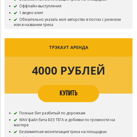
Оффлайн-выступления
1 видео-клип
Обязательно указать моё авторство в постах с релизом
или в названии трека
НЕ РАЗРЕШАЕТСЯ: трансляция трека на Радио и ТВ,
играть в качестве саундтрека в кино, сериалах, играх или
мультфильмах, а также в качестве джингла к рекламе
ТРЭКАУТ АРЕНДА
НЕ ПОДКЛЮЧАТЬ Content ID! Для этого нужны Полные
права!
Оплата возможна не только на сайте. Можно через
личные сообщения
4000 РУБЛЕЙ
Для договора лицензии свяжитесь со мной
КУПИТЬ
Полные бит разбитый по дорожкам
WAV файл бита БЕЗ ТЕГА и добивки по громкости на
мастере
Безлимитная монетизация трека на площадках