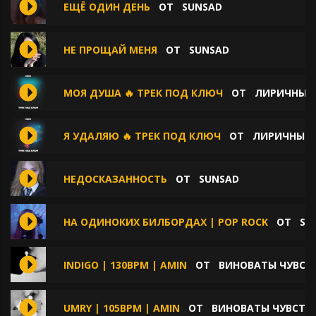
ЕЩЁ ОДИН ДЕНЬ
ОТ
SUNSAD
НЕ ПРОЩАЙ МЕНЯ
ОТ
SUNSAD
МОЯ ДУША 🔥 ТРЕК ПОД КЛЮЧ
ОТ
ЛИРИЧНЫЕ 
Я УДАЛЯЮ 🔥 ТРЕК ПОД КЛЮЧ
ОТ
ЛИРИЧНЫЕ 
НЕДОСКАЗАННОСТЬ
ОТ
SUNSAD
НА ОДИНОКИХ БИЛБОРДАХ | POP ROCK
ОТ
SP
INDIGO | 130BPM | AMIN
ОТ
ВИНОВАТЫ ЧУВСТ
UMRY | 105BPM | AMIN
ОТ
ВИНОВАТЫ ЧУВСТВ