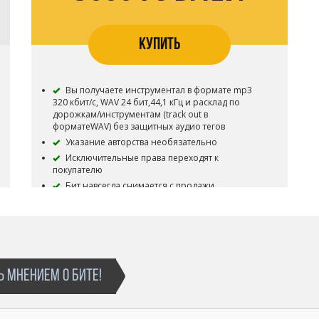
КУПИТЬ
Вы получаете инструментал в формате mp3
320 кбит/с, WAV 24 бит,44,1 кГц и расклад по
дорожкам/инструментам (track out в
форматеWAV) без защитных аудио тегов
Указание авторства необязательно
Исключительные права переходят к
покупателю
Бит навсегда снимается с продажи
По желанию покупателя можно внести
небольшие правки к инструменталу, изменить
темп, тональность, структуру и т.д
 МНЕНИЕМ О БИТЕ!