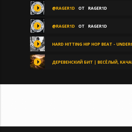
@RAGER1D
ОТ
RAGER1D
@RAGER1D
ОТ
RAGER1D
HARD HITTING HIP HOP BEAT - UNDER
ДЕРЕВЕНСКИЙ БИТ | ВЕСЁЛЫЙ, КАЧ