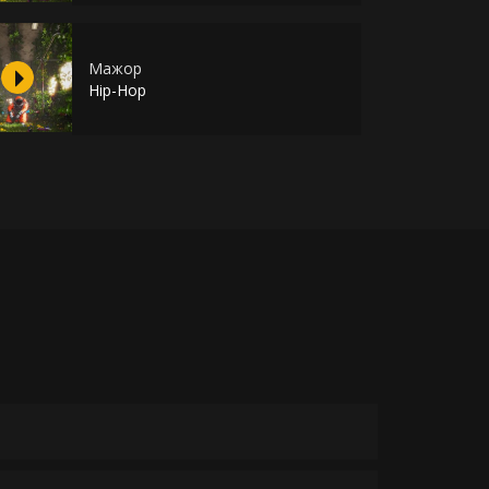
Мажор
Hip-Hop