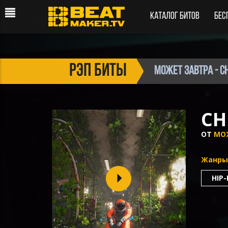
Каталог битов
Бес
рэп биты
Может Завтра - С
СН
ОТ
МО
Жанры
HIP