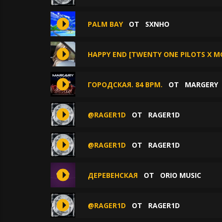
PALM BAY
ОТ
SXNHO
HAPPY END [TWENTY ONE PILOTS X MG
ГОРОДСКАЯ. 84 BPM.
ОТ
MARGERY
@RAGER1D
ОТ
RAGER1D
@RAGER1D
ОТ
RAGER1D
ДЕРЕВЕНСКАЯ
ОТ
ORIO MUSIC
@RAGER1D
ОТ
RAGER1D