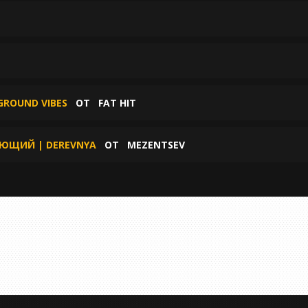
GROUND VIBES
ОТ
FAT HIT
АЮЩИЙ | DEREVNYA
ОТ
MEZENTSEV