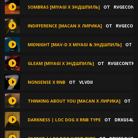
SOMBRAS [MIYAGI X ЭНДШПИЛЬ]
ОТ
RVGECONT
INDIFFERENCE [MACAN X ЛИРИКА]
ОТ
RVGECON
MIDNIGHT [MAV-D X MIYAGI & ЭНДШПИЛЬ]
ОТ
GLEAM [MIYAGI X ЭНДШПИЛЬ]
ОТ
RVGECONTRO
NONSENSE X RNB
ОТ
VLVDII
THINKING ABOUT YOU [MACAN X ЛИРИКА]
ОТ
R
DARKNESS | LOC DOG X RNB TYPE
ОТ
DRXGS4LU