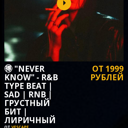
🉐 "NEVER
ОТ 1999
KNOW" - R&B
РУБЛЕЙ
TYPE BEAT |
SAD | RNB |
ГРУСТНЫЙ
БИТ |
ЛИРИЧНЫЙ
ОТ
VESCAPE