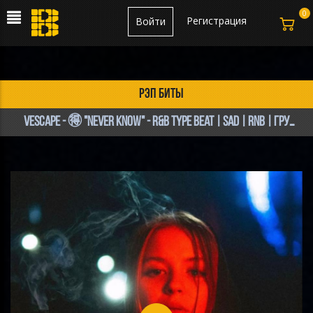
0
Регистрация
Войти
рэп биты
VESCAPE - 🉐 "NEVER KNOW" - R&B Type Beat | Sad | RnB | Грустный Бит | Лиричный