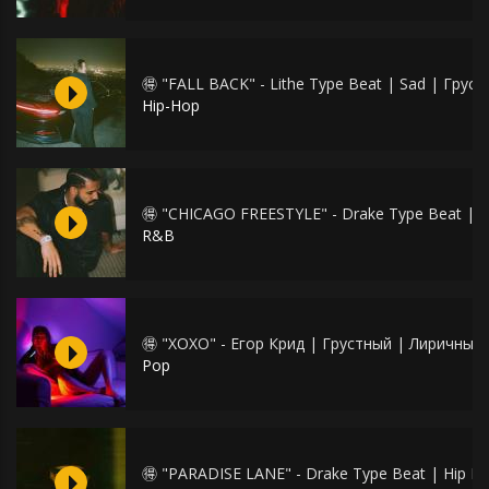
🉐 "FALL BACK" - Lithe Type Beat | Sad | Гру
Hip-Hop
🉐 "CHICAGO FREESTYLE" - Drake Type Beat | S
R&B
🉐 "XOXO" - Егор Крид | Грустный | Лиричный
Pop
🉐 "PARADISE LANE" - Drake Type Beat | Hip 