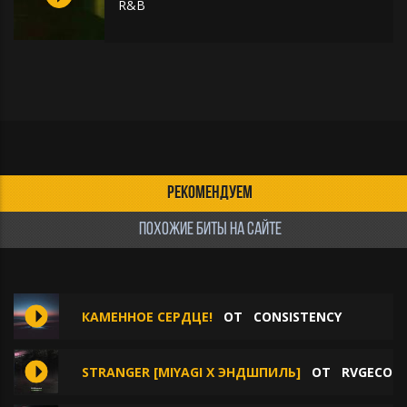
R&B
РЕКОМЕНДУЕМ
ПОХОЖИЕ БИТЫ НА САЙТЕ
КАМЕННОЕ СЕРДЦЕ!
ОТ
CONSISTENCY
STRANGER [MIYAGI X ЭНДШПИЛЬ]
ОТ
RVGECON