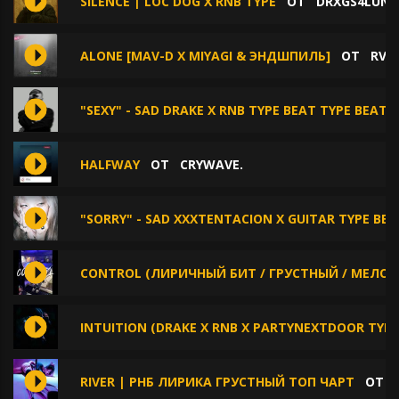
SILENCE | LOC DOG X RNB TYPE
ОТ
DRXGS4LUNC
ALONE [MAV-D X MIYAGI & ЭНДШПИЛЬ]
ОТ
RVG
"SEXY" - SAD DRAKE X RNB TYPE BEAT TYPE BEAT
HALFWAY
ОТ
CRYWAVE.
"SORRY" - SAD XXXTENTACION X GUITAR TYPE BEA
CONTROL (ЛИРИЧНЫЙ БИТ / ГРУСТНЫЙ / МЕЛОД
INTUITION (DRAKE X RNB X PARTYNEXTDOOR TYPE
RIVER | РНБ ЛИРИКА ГРУСТНЫЙ ТОП ЧАРТ
ОТ