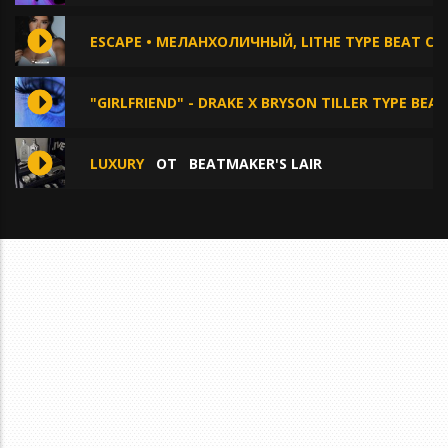
ESCAPE • МЕЛАНХОЛИЧНЫЙ, LITHE TYPE BEAT С
"GIRLFRIEND" - DRAKE X BRYSON TILLER TYPE BEAT
LUXURY
ОТ
BEATMAKER'S LAIR