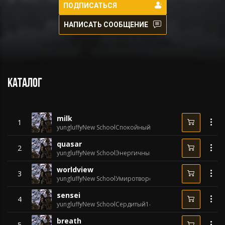
ПОДПИСАТЬСЯ
НАПИСАТЬ СООБЩЕНИЕ
Каталог
milk
1
yungluffy
New School
Спокойный
150 BPM
quasar
2
yungluffy
New School
Энергичный
155 BPM
worldview
3
yungluffy
New School
Умиротворенный
160 BPM
sensei
4
yungluffy
New School
Сердитый
149 BPM
breath
5