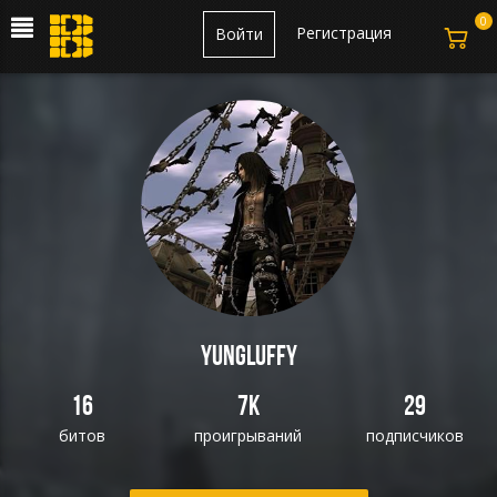
0
Регистрация
Войти
yungluffy
16
7K
29
битов
проигрываний
подписчиков