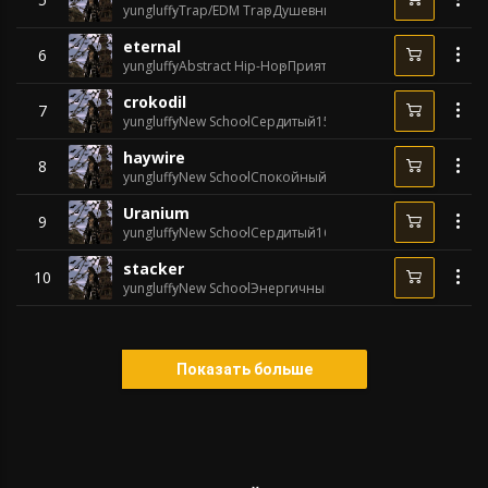
yungluffy
Trap/EDM Trap
Душевный
145 BPM
eternal
6
yungluffy
Abstract Hip-Hop
Приятный
128 BPM
crokodil
7
yungluffy
New School
Сердитый
150 BPM
haywire
8
yungluffy
New School
Спокойный
150 BPM
Uranium
9
yungluffy
New School
Сердитый
162 BPM
stacker
10
yungluffy
New School
Энергичный
140 BPM
Показать больше