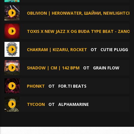
OBLIVION | HERONWATER, ШАЙНИ, NEWLIGHTCHIL
TOXIS X NEW JAZZ X OG BUDA TYPE BEAT - ZANOZ
CHAKRAM | KIZARU, ROCKET
ОТ
CUTIE PLUGG
SHADOW | CM | 142 BPM
ОТ
GRAIN FLOW
PHONKT
ОТ
FOR.TI BEATS
TYCOON
ОТ
ALPHAMARINE