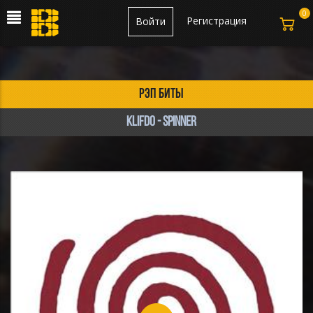
0
Регистрация
Войти
рэп биты
klifdo - SPINNER