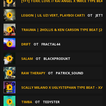
[1+1] TOXIC LOVE // KAI ANGEL X 9MICE TYPE BEAT
LEGION | LIL UZI VERT, PLAYBOI CARTI
ОТ
JETTY
TRAUMA | 2HOLLIS & KEN CARSON TYPE BEAT [2+1
DRIFT
ОТ
FRACTAL44
SALAM
ОТ
BLACKPRODUKT
RAW THERAPY
ОТ
PATRICK_SOUND
SCALLY MILANO X UGLYSTEPHAN TYPE BEAT - ХУ
TIMBA
ОТ
TEDYSTER