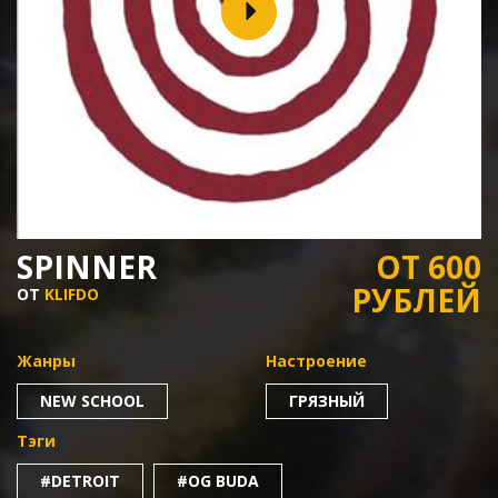
SPINNER
ОТ 600
РУБЛЕЙ
ОТ
KLIFDO
Жанры
Настроение
NEW SCHOOL
ГРЯЗНЫЙ
Тэги
#DETROIT
#OG BUDA