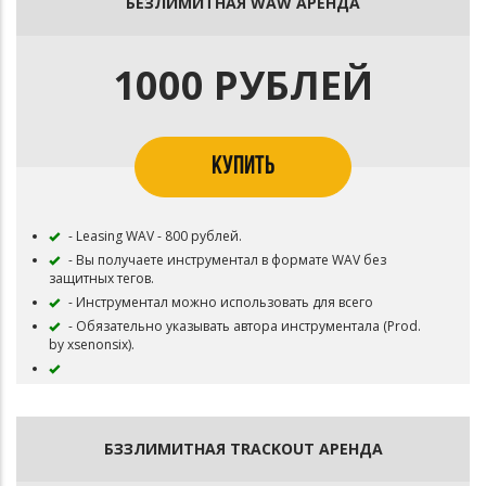
БЕЗЛИМИТНАЯ WAW АРЕНДА
- Инструментал остается в продаже до тех пор, пока не
будут выкуплены эксклюзивные права.
tg: klifdo
1000 РУБЛЕЙ
КУПИТЬ
- Leasing WAV - 800 рублей.
- Вы получаете инструментал в формате WAV без
защитных тегов.
- Инструментал можно использовать для всего
- Обязательно указывать автора инструментала (Prod.
by xsenonsix).
- Авторство и права на инструментал остается за
xsenonsix.
- Инструментал остается в продаже до тех пор, пока не
БЗЗЛИМИТНАЯ TRACKOUT АРЕНДА
будут выкуплены эксклюзивные права.