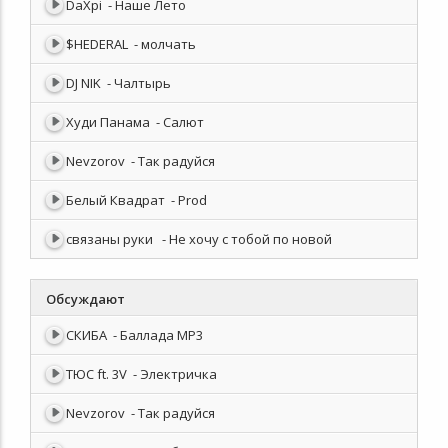
DaXpi
- Наше Лето
$HEDERAL
- молчать
DJ NIK
- Чалтырь
Худи Панама
- Салют
Nevzorov
- Так радуйся
Белый Квадрат
- Prod
связаны руки
- Не хочу с тобой по новой
Обсуждают
СКИБА
- Баллада MP3
ТЮС ft. 3V
- Электричка
Nevzorov
- Так радуйся