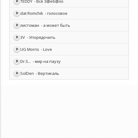
TEDDY
- Всё З@еб@ло
dat Romchik
- голосовое
листоман
- а может быть
3V
- Упорядочить
UG Morris
- Love
Dr.S...
- мир на паузу
SolDen
- Вертикаль