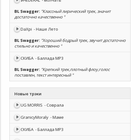
$HEDERAL
- молчать
BL Swagger
:
"Классный лирический трек, значит
достаточно качественно "
DaXpi
- Наше Лето
BL Swagger
:
"Хороший бодрый трек, звучит достаточно
стильно и качественно "
СКИБА
- Баллада MP3
BL Swagger
:
"Крепкий трек,плотный флоу,голос
поставлен, текст интересный "
Новые трэки
UG MORRIS
- Соврала
GranicyMoraly
- Маме
СКИБА
- Баллада MP3