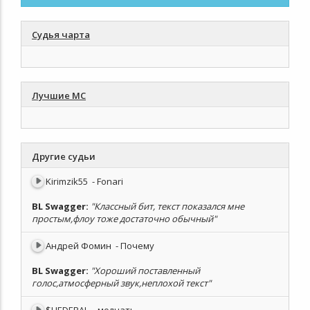
Судья чарта
Лучшие МС
Другие судьи
Kirimzik55
- Fonari
BL Swagger
:
"Классный бит, текст показался мне
простым,флоу тоже достаточно обычный"
Андрей Фомин
- Почему
BL Swagger
:
"Хороший поставленный
голос,атмосферный звук,неплохой текст"