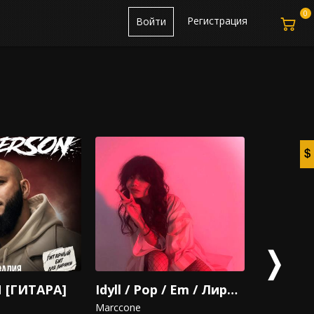
0
Регистрация
Войти
❭
 [ГИТАРА]
Idyll / Pop / Em / Лирический бит
JEALS |
Marccone
aaatith