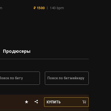
pm
₽ 1500
140 bpm
₽ 990
13
Продюсеры
Поиск по биту
Поиск по битмейкеру
КУПИТЬ