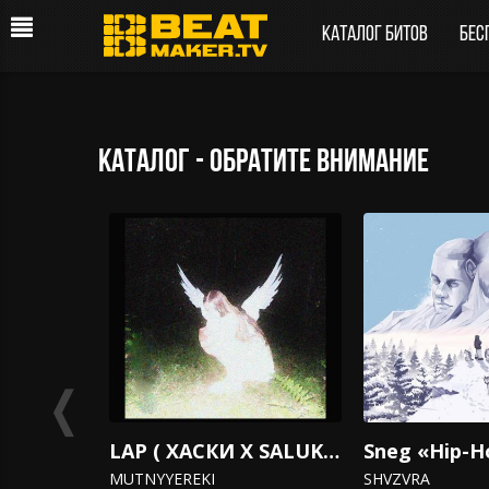
Каталог битов
Бес
каталог - обратите внимание
❬
LAP ( ХАСКИ X SALUKI X Mnogoznaal)
MUTNYYEREKI
SHVZVRA