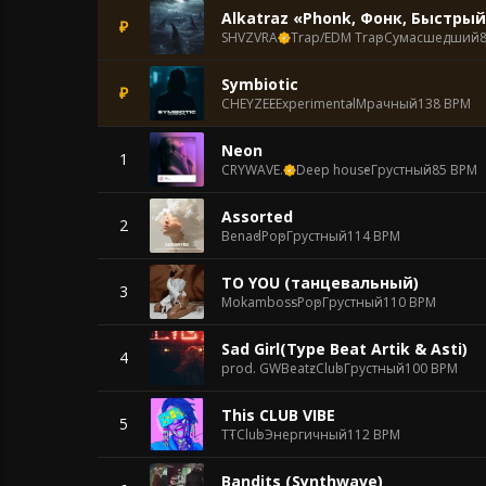
Alkatraz «Phonk, Фонк, Быстрый
₽
SHVZVRA
Trap/EDM Trap
Сумасшедший
Symbiotic
₽
CHEYZEE
Experimental
Мрачный
138 BPM
Neon
1
CRYWAVE.
Deep house
Грустный
85 BPM
Assorted
2
Benad
Pop
Грустный
114 BPM
TO YOU (танцевальный)
3
Mokamboss
Pop
Грустный
110 BPM
Sad Girl(Type Beat Artik & Asti)
4
prod. GWBeatz
Club
Грустный
100 BPM
This CLUB VIBE
5
TT
Club
Энергичный
112 BPM
Bandits (Synthwave)