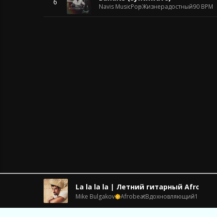
6
Navis Music
Pop
Жизнерадостный
90 BPM
La la la la | Летний гитарный Afrobeat
Mike Bulgakov
Afrobeat
Вдохновляющий
104 BP