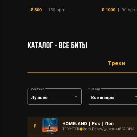
₽ 800
130 bpm
₽ 1000
90 bpm
каталог - все биты
Треки
Рейтинг
Жанр
Лучшее
Все жанры
HOMELAND | Рок | Поп
₽
TEDYSTER
Rock Beats
Душевный
87 BPM