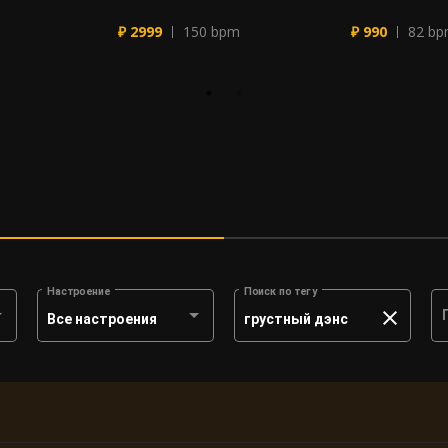
₽ 2999
150 bpm
₽ 990
82 b
Настроение
Поиск по тегу
Все настроения