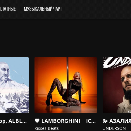
платные
Музыкальный чарт
Sneg «Hip-Hop, ALBLAK 52, Душевный, Jahmal TGK»
🧡 LAMBORGHINI | ICEGERGERT Трэп Trap Macan Поп
💫 АЗАЛИЯ
Kisses Beats
UNDERSON