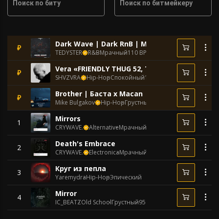
Поиск по биту
Поиск по битмейкеру
Dark Wave | Dark RnB | Мелодичный
₽
TEDYSTER
R&B
Мрачный
110 BPM
Vera «FRIENDLY THUG 52, Trap, ALBLAK 52, Hip
₽
SHVZVRA
Hip-Hop
Спокойный
100 BPM
Brother | Баста x Macan | Гитара Лирика
₽
Mike Bulgakov
Hip-Hop
Грустный
100 BPM
Mirrors
1
CRYWAVE.
Alternative
Мрачный
115 BPM
Death's Embrace
2
CRYWAVE.
Electronica
Мрачный
170 BPM
Круг из пепла
3
Yaremydra
Hip-Hop
Эпический
Mirror
4
IC_BEATZ
Old School
Грустный
95 BPM