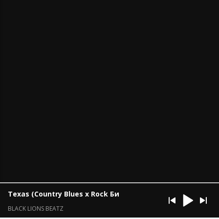
Texas (Country Blues x Rock Бит | Кантри Блюз Рок | Вес
BLACK LIONS BEATZ