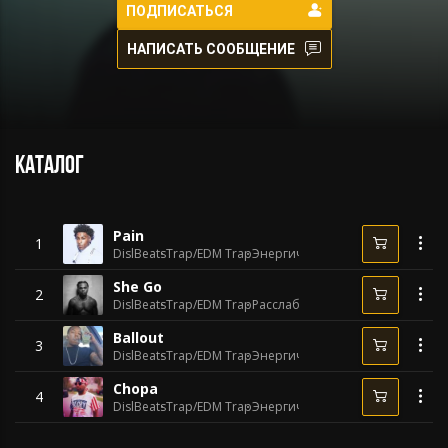
ПОДПИСАТЬСЯ
НАПИСАТЬ СООБЩЕНИЕ
Каталог
Pain
1
DislBeats
Trap/EDM Trap
Энергичный
170 BPM
She Go
2
DislBeats
Trap/EDM Trap
Расслабляющий
125 BPM
Ballout
3
DislBeats
Trap/EDM Trap
Энергичный
150 BPM
Chopa
4
DislBeats
Trap/EDM Trap
Энергичный
152 BPM