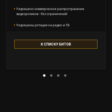
Разрешено коммерческое распространение
видеороликов - без ограничений
Разрешены ротации на радио и ТВ
Необходимо указать Prod. by DislBeats
К СПИСКУ БИТОВ
Бит остаётся в продаже
Перепродажа запрещена