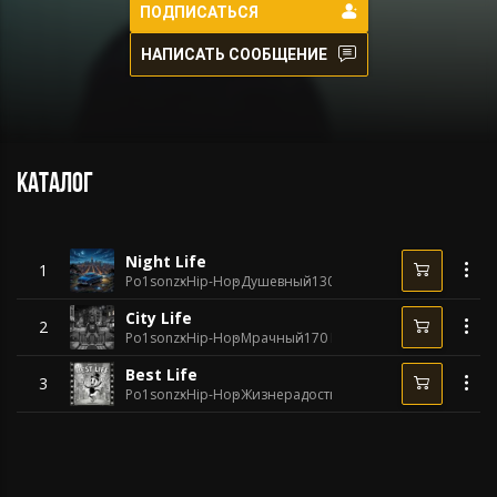
ПОДПИСАТЬСЯ
НАПИСАТЬ СООБЩЕНИЕ
Каталог
Night Life
1
Po1sonzx
Hip-Hop
Душевный
130 BPM
City Life
2
Po1sonzx
Hip-Hop
Мрачный
170 BPM
Best Life
3
Po1sonzx
Hip-Hop
Жизнерадостный
130 BPM