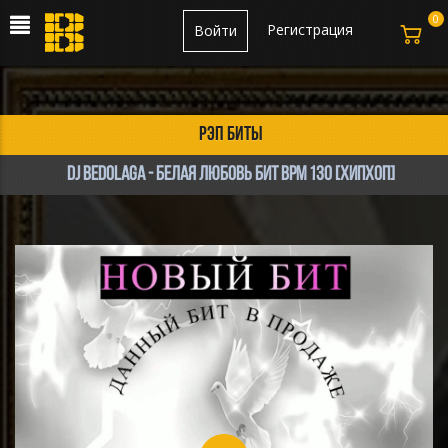
0
Регистрация
Войти
рэп биты
DJ Bedolaga - Белая Любовь Бит bpm 130 [ХипХоп]