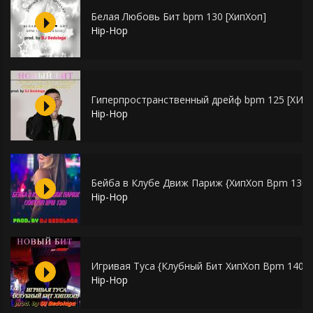
Белая Любовь Бит bpm 130 [ХипХоп]
Hip-Hop
Гиперпространственный дрейф bpm 125 [ХИП
Hip-Hop
Бейба в Клубе Движ Париж {ХипХоп Bpm 130}
Hip-Hop
Игривая Туса {Клубный Бит ХипХоп Bpm 140}
Hip-Hop