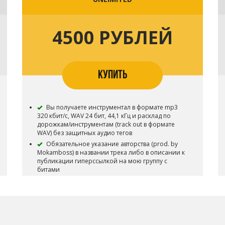
4500 РУБЛЕЙ
КУПИТЬ
Вы получаете инструментал в формате mp3
320 кбит/с, WAV 24 бит, 44,1 кГц и расклад по
дорожкам/инструментам (track out в формате
WAV) без защитных аудио тегов
Обязательное указание авторства (prod. by
Mokamboss) в названии трека либо в описании к
публикации гиперссылкой на мою группу с
битами
Все права на инструментал сохраняются за
Mokambossbeats
Инструментал остается в продаже до покупки
эксклюзивных прав
ЛИЦЕНЗИЯ РАЗРЕШАЕТ: