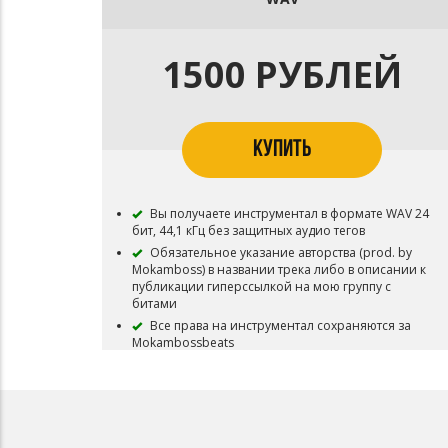
1500 РУБЛЕЙ
КУПИТЬ
Вы получаете инструментал в формате WAV 24
бит, 44,1 кГц без защитных аудио тегов
Обязательное указание авторства (prod. by
Mokamboss) в названии трека либо в описании к
публикации гиперссылкой на мою группу с
битами
Все права на инструментал сохраняются за
Mokambossbeats
Инструментал остается в продаже до покупки
эксклюзивных прав.
ЛИЦЕНЗИЯ РАЗРЕШАЕТ:
Использовать бит для записи одной Песни
Выгрузку трека в цифровые магазины (Itunes,