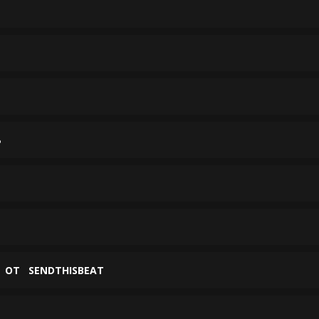
Ь
ОТ
SENDTHISBEAT