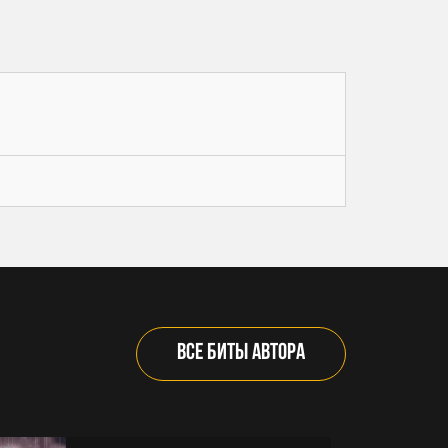
отзывать приобретенные ранее другими
Лицензиатами неисключительные виды
лицензий (аренда/лизинг) на бит до конца срока
этих лицензий, а также каким-либо образом
нарушать права этих лицензиатов
Производя оплату любой из лицензии, вы
соглашаетесь со всеми вышеперечисленными
условиями и с тем, что нарушение любого из
условий повлечет за собой удаление/изъятие
вашего трека без возможности повторной
загрузки
ВСЕ БИТЫ АВТОРА