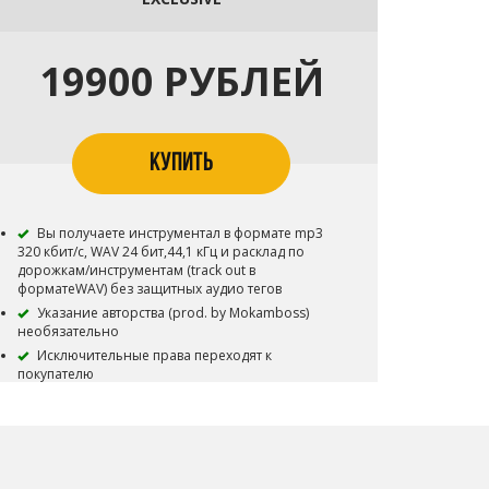
19900 РУБЛЕЙ
КУПИТЬ
Вы получаете инструментал в формате mp3
320 кбит/с, WAV 24 бит,44,1 кГц и расклад по
дорожкам/инструментам (track out в
форматеWAV) без защитных аудио тегов
Указание авторства (prod. by Mokamboss)
необязательно
Исключительные права переходят к
покупателю
Бит навсегда снимается с продажи
По желанию покупателя можно внести
небольшие правки к инструменталу, изменить
темп, тональность, структуру и т.д
Исключительное право не дает основания