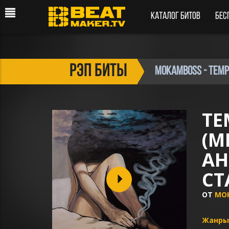
Каталог битов
Бес
рэп биты
Mokamboss - TEM
TE
(М
АН
СТ
ОТ
MO
Жанры