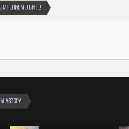
Использовать бит для записи одной Песни
 МНЕНИЕМ О БИТЕ!
Выгрузку трека в цифровые магазины (Itunes,
Google Play и пр.)
Публичное исполнение с получением
вознаграждения (концерт)
Размещение трека на специализированные
стриминг площадки (AppleMusic, Vk Music, Boom,
Spotify и пр.), которые осуществляют выплаты
артисту
Запись одного видеоклипа
Вы можете выкупить Эксклюзив путем доплаты
недостающей суммы, за вычетом уже уплаченной
суммы за лицензию
ТЫ АВТОРА