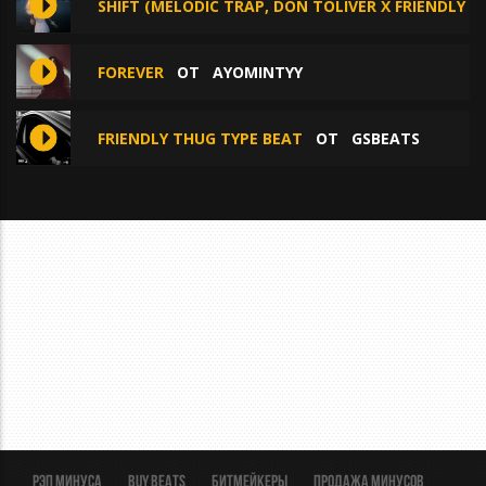
SHIFT (MELODIC TRAP, DON TOLIVER X FRIENDLY T
FOREVER
ОТ
AYOMINTYY
FRIENDLY THUG TYPE BEAT
ОТ
GSBEATS
Рэп минуса
BUY BEATS
Битмейкеры
Продажа минусов