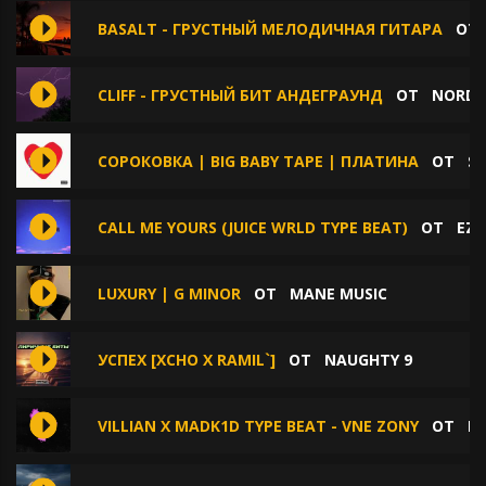
BASALT - ГРУСТНЫЙ МЕЛОДИЧНАЯ ГИТАРА
О
CLIFF - ГРУСТНЫЙ БИТ АНДЕГРАУНД
ОТ
NORD 
СОРОКОВКА | BIG BABY TAPE | ПЛАТИНА
ОТ
SY
CALL ME YOURS (JUICE WRLD TYPE BEAT)
ОТ
EZH
LUXURY | G MINOR
ОТ
MANE MUSIC
УСПЕХ [XCHO Х RAMIL`]
ОТ
NAUGHTY 9
VILLIAN X MADK1D TYPE BEAT - VNE ZONY
ОТ
PA