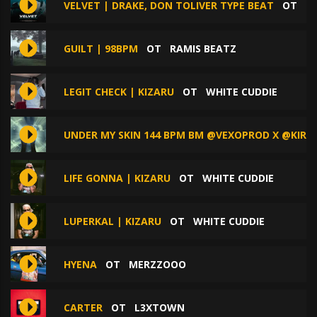
VELVET | DRAKE, DON TOLIVER TYPE BEAT
ОТ
D
GUILT | 98BPM
ОТ
RAMIS BEATZ
LEGIT CHECK | KIZARU
ОТ
WHITE CUDDIE
UNDER MY SKIN 144 BPM BM @VEXOPROD X @KIRI
LIFE GONNA | KIZARU
ОТ
WHITE CUDDIE
LUPERKAL | KIZARU
ОТ
WHITE CUDDIE
HYENA
ОТ
MERZZOOO
CARTER
ОТ
L3XTOWN