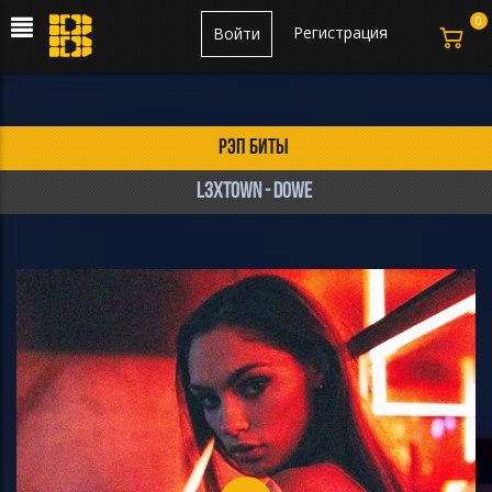
0
Регистрация
Войти
рэп биты
L3XTOWN - DOWE