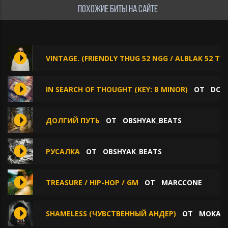
ПОХОЖИЕ БИТЫ НА САЙТЕ
VINTAGE. (FRIENDLY THUG 52 NGG / ALBLAK 52 TY
IN SEARCH OF THOUGHT (KEY: B MINOR)
ОТ
DCD
ДОЛГИЙ ПУТЬ
ОТ
OBSHYAK_BEATS
РУСАЛКА
ОТ
OBSHYAK_BEATS
TREASURE / HIP-HOP / GM
ОТ
MARCCONE
SHAMELESS (ЧУВСТВЕННЫЙ АНДЕР)
ОТ
MOKAM