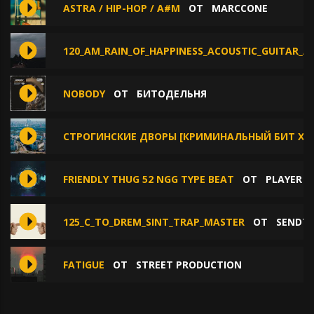
ASTRA / HIP-HOP / A#M
ОТ
MARCCONE
120_AM_RAIN_OF_HAPPINESS_ACOUSTIC_GUITAR_A
NOBODY
ОТ
БИТОДЕЛЬНЯ
СТРОГИНСКИЕ ДВОРЫ [КРИМИНАЛЬНЫЙ БИТ X LO
FRIENDLY THUG 52 NGG TYPE BEAT
ОТ
PLAYER 
125_C_TO_DREM_SINT_TRAP_MASTER
ОТ
SENDTH
FATIGUE
ОТ
STREET PRODUCTION