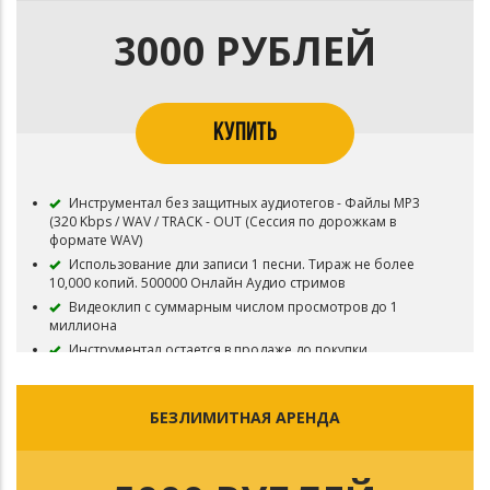
Публикация на площадку BOOM и в систему Content ID
запрещена
3000 РУБЛЕЙ
Приобретая данный тип лицензии Вы соглашаетесь с
условиями пользования.
КУПИТЬ
Инструментал без защитных аудиотегов - Файлы MP3
(320 Kbps / WAV / TRACK - OUT (Сессия по дорожкам в
формате WAV)
Использование дли записи 1 песни. Тираж не более
10,000 копий. 500000 Онлайн Аудио стримов
Видеоклип с суммарным числом просмотров до 1
миллиона
Инструментал остается в продаже до покупки
эксклюзивных прав
Все права на инструментал сохраняются за Битодельня
В названии трека необходимо указать (Prod.
БЕЗЛИМИТНАЯ АРЕНДА
Битодельня) Если бит совместный то и второго битмейкера
Регистрация в системе Content ID запрещена
Приобретая данный тип лицензии Вы соглашаетесь с