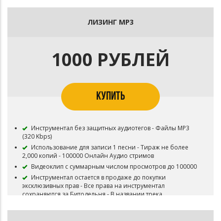
Все права на инструментал сохраняются за Битодельня
В названии трека необходимо указать (Prod.
ЛИЗИНГ MP3
Битодельня) Если бит совместный то и второго битмейкера
Публикация на площадку BOOM и в систему Content ID
запрещена
1000 РУБЛЕЙ
Приобретая данный тип лицензии Вы соглашаетесь с
условиями пользования.
КУПИТЬ
Инструментал без защитных аудиотегов - Файлы MP3
(320 Kbps)
Использование для записи 1 песни - Тираж не более
2,000 копий - 100000 Онлайн Аудио стримов
Видеоклип с суммарным числом просмотров до 100000
Инструментал остается в продаже до покупки
эксклюзивных прав - Все права на инструментал
сохраняются за Битодельня - В названии трека
необходимо указать (Prod. Битодельня) Если бит
совместный то и второго битмейкера