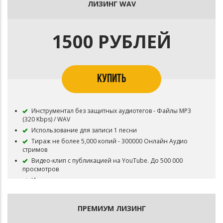
Публикация на площадку BOOM и в систему Content ID
ЛИЗИНГ WAV
запрещена
Приобретая данный тип лицензии Вы соглашаетесь с
условиями пользования.
1500 РУБЛЕЙ
КУПИТЬ
Инструментал без защитных аудиотегов - Файлы MP3
(320 Kbps) / WAV
Использование для записи 1 песни
Тираж не более 5,000 копий - 300000 Онлайн Аудио
стримов
Видео-клип с публикацией на YouTube. До 500 000
просмотров
Инструментал остается в продаже до покупки
эксклюзивных прав
Все права на инструментал сохраняются за Битодельня
ПРЕМИУМ ЛИЗИНГ
В названии трека необходимо указать (Prod.
Битодельня) Если бит совместный то и второго битмейкера