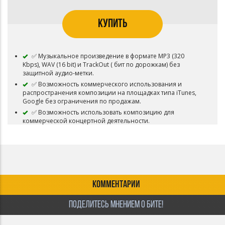
КУПИТЬ
✅ Музыкальное произведение в формате MP3 (320
Kbps), WAV (16 bit) и TrackOut ( бит по дорожкам) без
защитной аудио-метки.
✅ Возможность коммерческого использования и
распространения композиции на площадках типа iTunes,
Google без ограничения по продажам.
✅ Возможность использовать композицию для
коммерческой концертной деятельности.
✅ Возможность использовать композицию для
коммерческого распространения видео-клипов и роликов.
✅ Возможность загружать трек в VK Music (BOOM)
✅ Возможность загружать трек на Youtube
✅ Композиция снимается с продажи и авторские права
переходит покупателю.
КОММЕНТАРИИ
ПОДЕЛИТЕСЬ МНЕНИЕМ О БИТЕ!