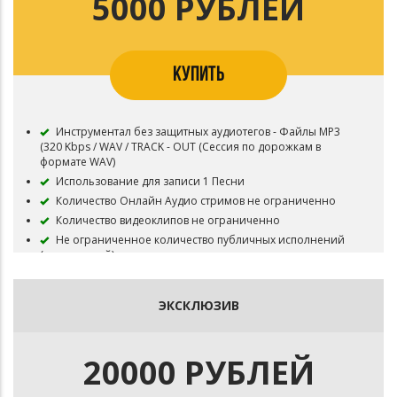
5000 РУБЛЕЙ
условиями пользования.
КУПИТЬ
Инструментал без защитных аудиотегов - Файлы MP3
(320 Kbps / WAV / TRACK - OUT (Сессия по дорожкам в
формате WAV)
Использование для записи 1 Песни
Количество Онлайн Аудио стримов не ограниченно
Количество видеоклипов не ограниченно
Не ограниченное количество публичных исполнений
(выступлений)
Неограниченное число бесплатных выступлений
Все права на инструментал сохраняются за Битодельня
ЭКСКЛЮЗИВ
Приобретая данный тип лицензии Вы соглашаетесь с
условиями пользования.
20000 РУБЛЕЙ