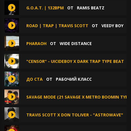
G.O.A.T. | 132BPM
ОТ
RAMIS BEATZ
ROAD | TRAP | TRAVIS SCOTT
ОТ
VEEDY BOY
PHARAOH
ОТ
WIDE DISTANCE
"CENSOR" - UICIDEBOY X DARK TRAP TYPE BEAT
ДО СТА
ОТ
РАБОЧИЙ КЛАСС
SAVAGE MODE (21 SAVAGE X METRO BOOMIN TYPE
TRAVIS SCOTT X DON TOLIVER - "ASTROWAVE"
О