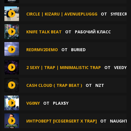
CIRCLE | KIZARU | AVENUEPLUGGG
ОТ
SYFEECRE
KNIFE TALK BEAT
ОТ
РАБОЧИЙ КЛАСС
REDRMV2DEMO
ОТ
BURIED
2 SEXY | TRAP | MINIMALISTIC TRAP
ОТ
VEEDY 
CASH CLOUD ( TRAP BEAT )
ОТ
NZT
VG0NY
ОТ
PLAX$Y
ИНТРОВЕРТ [ICEGERGERT X TRAP]
ОТ
NAUGHTY 