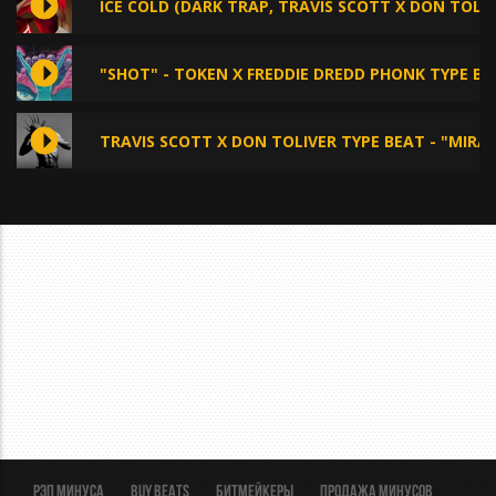
ICE COLD (DARK TRAP, TRAVIS SCOTT X DON TOLIV
"SHOT" - TOKEN X FREDDIE DREDD PHONK TYPE BE
TRAVIS SCOTT X DON TOLIVER TYPE BEAT - "MIRA
Рэп минуса
BUY BEATS
Битмейкеры
Продажа минусов