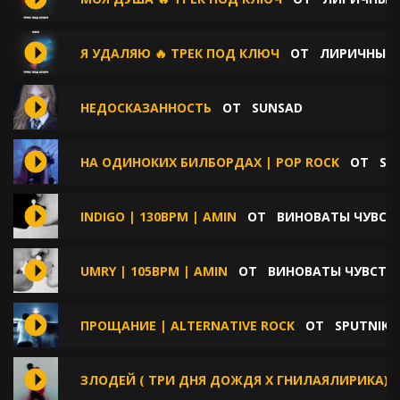
Я УДАЛЯЮ 🔥 ТРЕК ПОД КЛЮЧ
ОТ
ЛИРИЧНЫЕ 
НЕДОСКАЗАННОСТЬ
ОТ
SUNSAD
НА ОДИНОКИХ БИЛБОРДАХ | POP ROCK
ОТ
SP
INDIGO | 130BPM | AMIN
ОТ
ВИНОВАТЫ ЧУВСТ
UMRY | 105BPM | AMIN
ОТ
ВИНОВАТЫ ЧУВСТВ
ПРОЩАНИЕ | ALTERNATIVE ROCK
ОТ
SPUTNIK
ЗЛОДЕЙ ( ТРИ ДНЯ ДОЖДЯ Х ГНИЛАЯЛИРИКА)