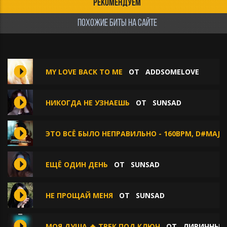
РЕКОМЕНДУЕМ
ПОХОЖИЕ БИТЫ НА САЙТЕ
MY LOVE BACK TO ME
ОТ
ADDSOMELOVE
НИКОГДА НЕ УЗНАЕШЬ
ОТ
SUNSAD
ЭТО ВСЁ БЫЛО НЕПРАВИЛЬНО - 160BPM, D#MAJO
ЕЩЁ ОДИН ДЕНЬ
ОТ
SUNSAD
НЕ ПРОЩАЙ МЕНЯ
ОТ
SUNSAD
МОЯ ДУША 🔥 ТРЕК ПОД КЛЮЧ
ОТ
ЛИРИЧНЫЕ 