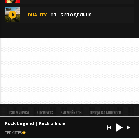
DUALITY
ОТ
БИТОДЕЛЬНЯ
Рэп минуса
BUY BEATS
Битмейкеры
Продажа минусов
Рэп биты
Реклама
FAQ
Пользовательское соглашение
Rock Legend | Rock x Indie
Безопасная сделка
TEDYSTER