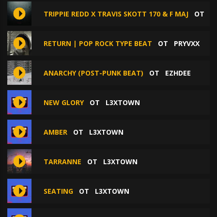
TRIPPIE REDD X TRAVIS SKOTT 170 & F MAJ
ОТ
F
RETURN | POP ROCK TYPE BEAT
ОТ
PRYVXX
ANARCHY (POST-PUNK BEAT)
ОТ
EZHDEE
NEW GLORY
ОТ
L3XTOWN
AMBER
ОТ
L3XTOWN
TARRANNE
ОТ
L3XTOWN
SEATING
ОТ
L3XTOWN