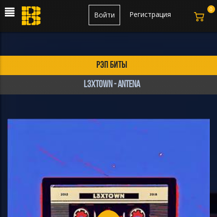
0
Регистрация
Войти
рэп биты
l3xtown - ANTENA