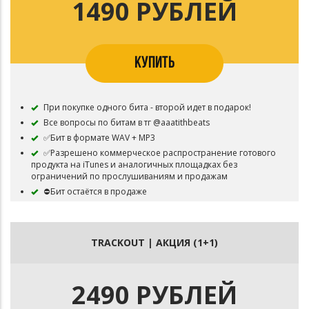
1490 РУБЛЕЙ
КУПИТЬ
При покупке одного бита - второй идет в подарок!
Все вопросы по битам в тг @aaatithbeats
✅Бит в формате WAV + MP3
✅Разрешено коммерческое распространение готового
продукта на iTunes и аналогичных площадках без
ограничений по прослушиваниям и продажам
⛔Бит остаётся в продаже
⛔Обязательно указать авторство (prod. by aaatith) в
названии трека, либо в артистах (feat. aaatith)
TRACKOUT | АКЦИЯ (1+1)
2490 РУБЛЕЙ