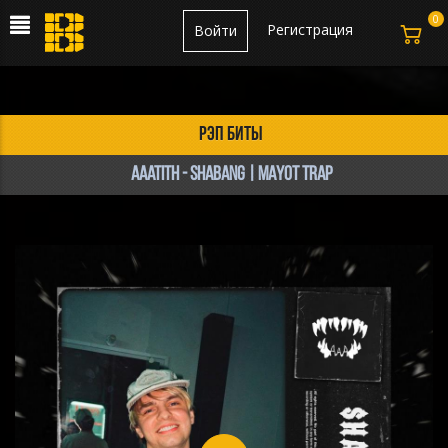
0
Регистрация
Войти
рэп биты
aaatith - SHABANG | MAYOT TRAP