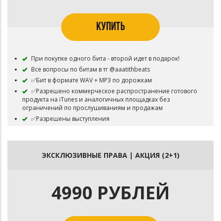
КУПИТЬ
При покупке одного бита - второй идет в подарок!
Все вопросы по битам в тг @aaatithbeats
✅Бит в формате WAV + MP3 по дорожкам
✅Разрешено коммерческое распространение готового
продукта на iTunes и аналогичных площадках без
ограничений по прослушиваниям и продажам
✅Разрешены выступления
✅Не обязательно, но желательно указать авторство
⛔Бит остаётся в продаже
ЭКСКЛЮЗИВНЫЕ ПРАВА | АКЦИЯ (2+1)
4990 РУБЛЕЙ