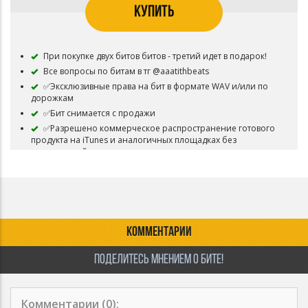
КУПИТЬ
При покупке двух битов битов - третий идет в подарок!
Все вопросы по битам в тг @aaatithbeats
✅Эксклюзивные права на бит в формате WAV и/или по
дорожкам
✅Бит снимается с продажи
✅Разрешено коммерческое распространение готового
продукта на iTunes и аналогичных площадках без
ограничений по продажам
✅Разрешены выступления
✅Не обязательно, но желательно указать авторство
ЗАПРЕЩЕНО изымать треки
лицензиатов(арендаторов),если таковые имеются.
КОММЕНТАРИИ
ПОДЕЛИТЕСЬ МНЕНИЕМ О БИТЕ!
Комментарии (
0
):