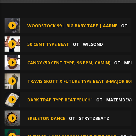
WOODSTOCK 99 | BIG BABY TAPE | AARNE
ОТ
S
50 CENT TYPE BEAT
ОТ
WILSOND
CANDY (50 CENT TYPE, 96 BPM, C#MIN)
ОТ
MEEN
TRAVIS SKOTT X FUTURE TYPE BEAT B-MAJOR 808
DARK TRAP TYPE BEAT "EUCH"
ОТ
MAZEMDEVO
SKELETON DANCE
ОТ
STRYTZBEATZ