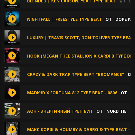
BLENDED | KEN CARSON, YEAT TYPE BEAT
ОТ
DO
NIGHTFALL | FREESTYLE TYPE BEAT
ОТ
DOPE NO
LUXURY | TRAVIS SCOTT, DON TOLIVER TYPE BEAT
HOOK (MEGAN THEE STALLION X CARDI B TYPE BEA
CRAZY & DARK TRAP TYPE BEAT "BROMANCE"
О
MADK1D X FORTUNA 812 TYPE BEAT - 0806
ОТ
P
AOH - ЭНЕРГИЧНЫЙ ТРЕП БИТ
ОТ
NORD TIE
МАКС КОРЖ & HOUMBY & DABRO & TYPE BEAT - Г