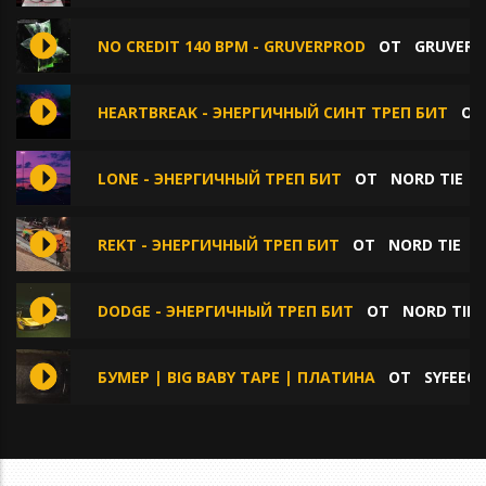
NO CREDIT 140 BPM - GRUVERPROD
ОТ
GRUVERP
HEARTBREAK - ЭНЕРГИЧНЫЙ СИНТ ТРЕП БИТ
О
LONE - ЭНЕРГИЧНЫЙ ТРЕП БИТ
ОТ
NORD TIE
REKT - ЭНЕРГИЧНЫЙ ТРЕП БИТ
ОТ
NORD TIE
DODGE - ЭНЕРГИЧНЫЙ ТРЕП БИТ
ОТ
NORD TIE
БУМЕР | BIG BABY TAPE | ПЛАТИНА
ОТ
SYFEEC