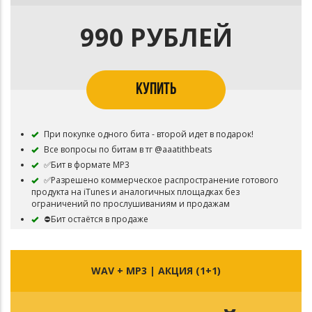
990 РУБЛЕЙ
КУПИТЬ
При покупке одного бита - второй идет в подарок!
Все вопросы по битам в тг @aaatithbeats
✅Бит в формате MP3
✅Разрешено коммерческое распространение готового
продукта на iTunes и аналогичных площадках без
ограничений по прослушиваниям и продажам
⛔Бит остаётся в продаже
⛔Обязательно указать авторство (prod. by aaatith) в
названии трека, либо в артистах (feat. aaatith)
WAV + MP3 | АКЦИЯ (1+1)