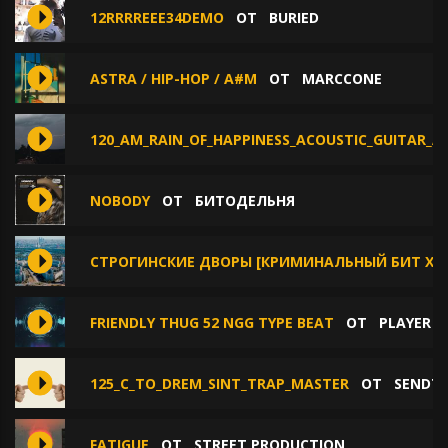
12RRRREEE34DEMO
ОТ
BURIED
ASTRA / HIP-HOP / A#M
ОТ
MARCCONE
120_AM_RAIN_OF_HAPPINESS_ACOUSTIC_GUITAR_A
NOBODY
ОТ
БИТОДЕЛЬНЯ
СТРОГИНСКИЕ ДВОРЫ [КРИМИНАЛЬНЫЙ БИТ X LO
FRIENDLY THUG 52 NGG TYPE BEAT
ОТ
PLAYER 
125_C_TO_DREM_SINT_TRAP_MASTER
ОТ
SENDTH
FATIGUE
ОТ
STREET PRODUCTION