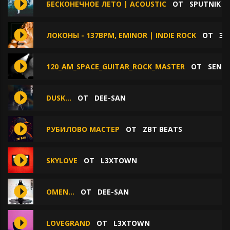
БЕСКОНЕЧНОЕ ЛЕТО | ACOUSTIC
ОТ
SPUTNIK
ЛОКОНЫ - 137BPM, EMINOR | INDIE ROCK
ОТ
ЗВ
120_AM_SPACE_GUITAR_ROCK_MASTER
ОТ
SEND
DUSK...
ОТ
DEE-SAN
РУБИЛОВО МАСТЕР
ОТ
ZBT BEATS
SKYLOVE
ОТ
L3XTOWN
OMEN...
ОТ
DEE-SAN
LOVEGRAND
ОТ
L3XTOWN