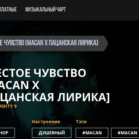
платные
Музыкальный чарт
ое Чувство [Macan x Пацанская Лирика]
СТОЕ ЧУВСТВО
ACAN X
ЦАНСКАЯ ЛИРИКА]
GHTY 9
Настроение
Тэги
-HOP
ДУШЕВНЫЙ
#MACAN
#MACAN 