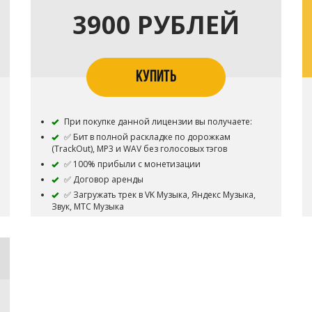
3900 РУБЛЕЙ
КУПИТЬ
При покупке данной лицензии вы получаете:
✅ Бит в полной раскладке по дорожкам
(TrackOut), MP3 и WAV без голосовых тэгов
✅ 100% прибыли с монетизации
✅ Договор аренды
✅ Загружать трек в VK Музыка, Яндекс Музыка,
Звук, МТС Музыка
✅ Дистрибуция трека на всех стриминговых
площадках без ограничений (Apple Music, Spotify,
Deezer и т.д.)
✅ Youtube и др. видеохостинги : Загрузка
видеоклипа с подключенной монетизацией без
ограничений (без Content ID)
✅ Бит остается в продаже