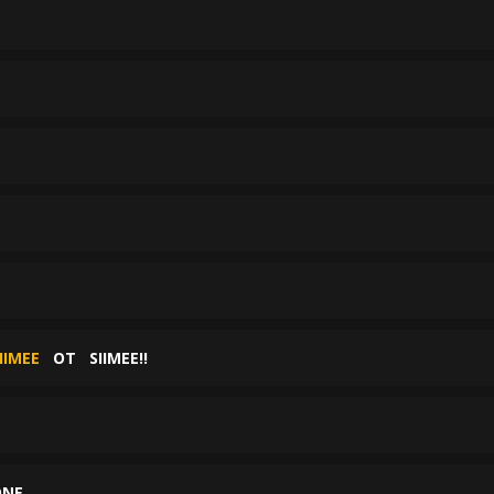
IIMEE
ОТ
SIIMEE!!
ONE