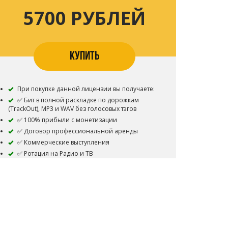
5700 РУБЛЕЙ
КУПИТЬ
При покупке данной лицензии вы получаете:
✅ Бит в полной раскладке по дорожкам
(TrackOut), MP3 и WAV без голосовых тэгов
✅ 100% прибыли с монетизации
✅ Договор профессиональной аренды
✅ Коммерческие выступления
✅ Ротация на Радио и ТВ
✅ Загружать трек в VK Музыка, Яндекс Музыка,
Звук, МТС Музыка
✅ Дистрибуция трека на всех стриминговых
площадках без ограничений (Apple Music, Spotify,
Deezer и т.д.)
✅ Youtube и др. видеохостинги : Загрузка
видеоклипа с подключенной монетизацией без