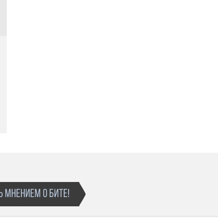
⛔ Запрещено:
Использовать композицию для перепродажи.
Использовать композицию для коммерческой
концертной деятельности.
Использовать композицию для ротации на
радио и TV
 МНЕНИЕМ О БИТЕ!