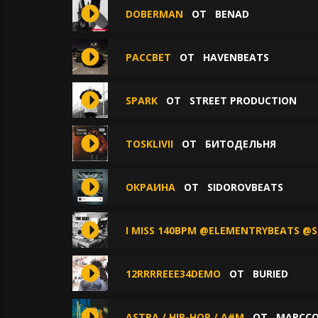
DOBERMAN
ОТ
BENAD
РАССВЕТ
ОТ
HAVENBEATS
SPARK
ОТ
STREET PRODUCTION
TOSKLIVII
ОТ
БИТОДЕЛЬНЯ
ОКРАИНА
ОТ
SIDOROVBEATS
I MISS 140BPM @ELEMENTRYBEATS @S
12RRRREEE34DEMO
ОТ
BURIED
ASTRA / HIP-HOP / A#M
ОТ
MARCC