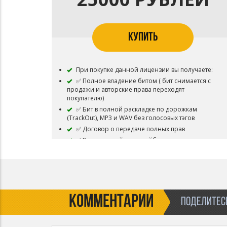
КУПИТЬ
При покупке данной лицензии вы получаете:
✅ Полное владение битом ( бит снимается с
продажи и авторские права переходят
покупателю)
✅ Бит в полной раскладке по дорожкам
(TrackOut), MP3 и WAV без голосовых тэгов
✅ Договор о передаче полных прав
✅ Релиз на мейджор-лейблах
✅ Лицензирование трека в фильмы и сериалы
✅ Подключение Content ID и монетизации при
загрузке видеоклипа на Youtube и др.
видеохостинги
✅ Продажа песни с данным битом
КОММЕНТАРИИ
ПОДЕЛИТЕСЬ
✅ 100% прибыли с монетизации
✅ Коммерческие выступления
✅ Ротация на Радио и ТВ