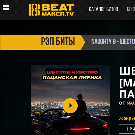
Каталог битов
Бес
рэп биты
Naughty 9 - Шест
ШЕ
[M
ПА
ОТ
NAU
Жанры
HIP