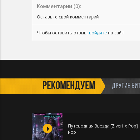
✅ Загружать трек в VK Музыка, Яндекс Музыка,
Комментарии (
0
):
Звук, МТС Музыка
Оставьте свой комментарий
✅ Дистрибуция трека на всех стриминговых
площадках без ограничений (Apple Music, Spotify,
Deezer и т.д.)
Чтобы оставить отзыв,
войдите
на сайт
РЕКОМЕНДУЕМ
ДРУГИЕ БИ
Путеводная Звезда [Zivert x Pop]
Pop