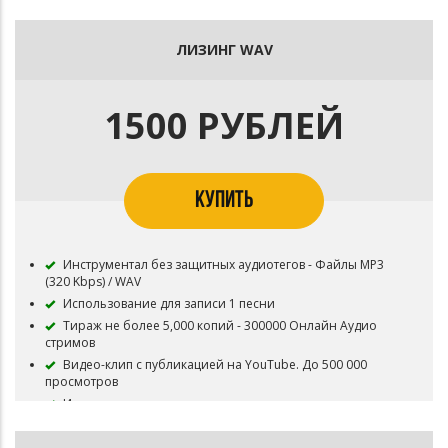
необходимо указать (Prod. Битодельня) Если бит
совместный то и второго битмейкера
Публикация на площадку BOOM и в систему Content ID
ЛИЗИНГ WAV
запрещена
Приобретая данный тип лицензии Вы соглашаетесь с
условиями пользования.
1500 РУБЛЕЙ
КУПИТЬ
Инструментал без защитных аудиотегов - Файлы MP3
(320 Kbps) / WAV
Использование для записи 1 песни
Тираж не более 5,000 копий - 300000 Онлайн Аудио
стримов
Видео-клип с публикацией на YouTube. До 500 000
просмотров
Инструментал остается в продаже до покупки
эксклюзивных прав
Все права на инструментал сохраняются за Битодельня