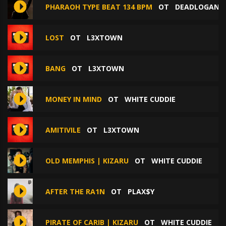
PHARAOH TYPE BEAT 134 BPM
ОТ
DEADLOGAN B
LOST
ОТ
L3XTOWN
BANG
ОТ
L3XTOWN
MONEY IN MIND
ОТ
WHITE CUDDIE
AMITIVILE
ОТ
L3XTOWN
OLD MEMPHIS | KIZARU
ОТ
WHITE CUDDIE
AFTER THE RA1N
ОТ
PLAX$Y
PIRATE OF CARIB | KIZARU
ОТ
WHITE CUDDIE