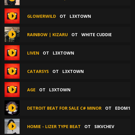
GLOWERWILD
ОТ
L3XTOWN
RAINBOW | KIZARU
ОТ
WHITE CUDDIE
LIVEN
ОТ
L3XTOWN
CATARSYS
ОТ
L3XTOWN
AGE
ОТ
L3XTOWN
DETROIT BEAT FOR SALE C# MINOR
ОТ
EDOM155
HOMIE - LIZER TYPE BEAT
ОТ
SIKVCHEV