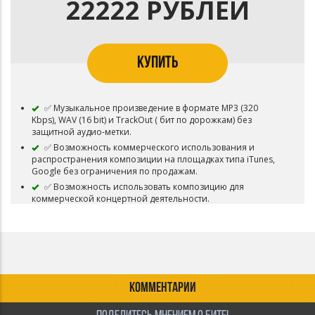
22222 РУБЛЕЙ
КУПИТЬ
✅ Музыкальное произведение в формате MP3 (320
Kbps), WAV (16 bit) и TrackOut ( бит по дорожкам) без
защитной аудио-метки.
✅ Возможность коммерческого использования и
распространения композиции на площадках типа iTunes,
Google без ограничения по продажам.
✅ Возможность использовать композицию для
коммерческой концертной деятельности.
✅ Возможность использовать композицию для
коммерческого распространения видео-клипов и роликов.
✅ Возможность загружать трек в VK Music (BOOM)
✅ Возможность загружать трек на Youtube
✅ Композиция снимается с продажи и авторские права
переходит покупателю.
КОММЕНТАРИИ