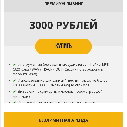
ПРЕМИУМ ЛИЗИНГ
В названии трека необходимо указать (Prod.
Битодельня) Если бит совместный то и второго битмейкера
Публикация на площадку BOOM и в систему Content ID
запрещена
3000 РУБЛЕЙ
Приобретая данный тип лицензии Вы соглашаетесь с
условиями пользования.
КУПИТЬ
Инструментал без защитных аудиотегов - Файлы MP3
(320 Kbps / WAV / TRACK - OUT (Сессия по дорожкам в
формате WAV)
Использование дли записи 1 песни. Тираж не более
10,000 копий. 500000 Онлайн Аудио стримов
Видеоклип с суммарным числом просмотров до 1
миллиона
Инструментал остается в продаже до покупки
эксклюзивных прав
Все права на инструментал сохраняются за Битодельня
В названии трека необходимо указать (Prod.
БЕЗЛИМИТНАЯ АРЕНДА
Битодельня) Если бит совместный то и второго битмейкера