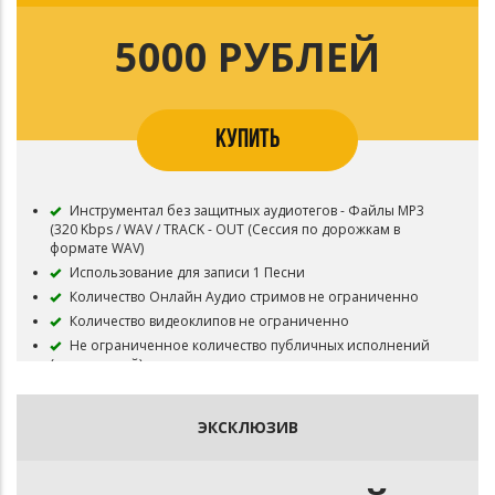
Регистрация в системе Content ID запрещена
Приобретая данный тип лицензии Вы соглашаетесь с
5000 РУБЛЕЙ
условиями пользования.
КУПИТЬ
Инструментал без защитных аудиотегов - Файлы MP3
(320 Kbps / WAV / TRACK - OUT (Сессия по дорожкам в
формате WAV)
Использование для записи 1 Песни
Количество Онлайн Аудио стримов не ограниченно
Количество видеоклипов не ограниченно
Не ограниченное количество публичных исполнений
(выступлений)
Неограниченное число бесплатных выступлений
Все права на инструментал сохраняются за Битодельня
ЭКСКЛЮЗИВ
Приобретая данный тип лицензии Вы соглашаетесь с
условиями пользования.