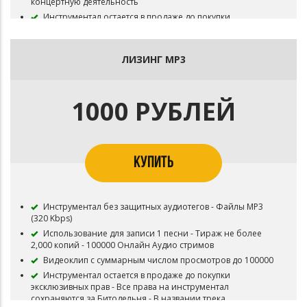
концертную деятельность
Инструментал остается в продаже до покупки
эксклюзивных прав
Все права на инструментал сохраняются за Битодельня
В названии трека необходимо указать (Prod.
ЛИЗИНГ MP3
Битодельня) Если бит совместный то и второго битмейкера
Публикация на площадку BOOM и в систему Content ID
запрещена
1000 РУБЛЕЙ
Приобретая данный тип лицензии Вы соглашаетесь с
условиями пользования.
КУПИТЬ
Инструментал без защитных аудиотегов - Файлы MP3
(320 Kbps)
Использование для записи 1 песни - Тираж не более
2,000 копий - 100000 Онлайн Аудио стримов
Видеоклип с суммарным числом просмотров до 100000
Инструментал остается в продаже до покупки
эксклюзивных прав - Все права на инструментал
сохраняются за Битодельня - В названии трека