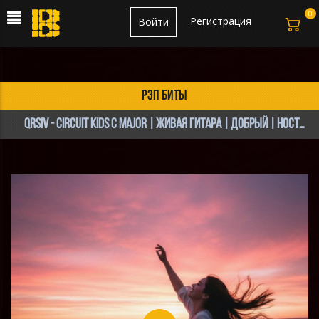
0
Регистрация
Войти
рэп биты
QRSIV - CIRCUIT KIDS C Major | Живая гитара | Добрый | Ностальгия