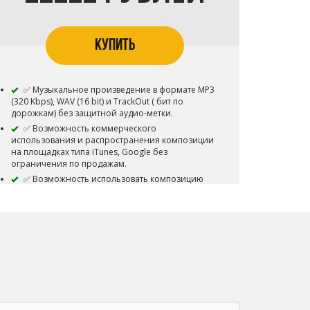
Content ID запрещена
Приобретая данный тип лицензии Вы
соглашаетесь с условиями пользования.
КУПИТЬ
✅ Музыкальное произведение в формате MP3
(320 Kbps), WAV (16 bit) и TrackOut ( бит по
дорожкам) без защитной аудио-метки.
✅ Возможность коммерческого
использования и распространения композиции
на площадках типа iTunes, Google без
ограничения по продажам.
✅ Возможность использовать композицию
для коммерческой концертной деятельности.
✅ Возможность использовать композицию
для коммерческого распространения видео-
клипов и роликов.
✅ Возможность загружать трек в VK Music
(BOOM)
✅ Возможность загружать трек на Youtube
✅ Композиция снимается с продажи и
авторские права переходит покупателю.