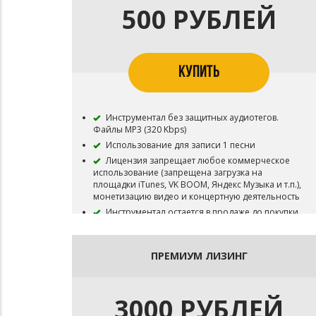
500 РУБЛЕЙ
КУПИТЬ
Инструментал без защитных аудиотегов.
Файлы MP3 (320 Kbps)
Использование для записи 1 песни
Лицензия запрещает любое коммерческое
использование (запрещена загрузка на
площадки iTunes, VK BOOM, Яндекс Музыка и т.п.),
монетизацию видео и концертную деятельность
Инструментал остается в продаже до покупки
эксклюзивных прав
Все права на инструментал сохраняются за
Битодельня
ПРЕМИУМ ЛИЗИНГ
В названии трека необходимо указать (Prod.
Битодельня) Если бит совместный то и второго
битмейкера
3000 РУБЛЕЙ
Публикация на площадку BOOM и в систему