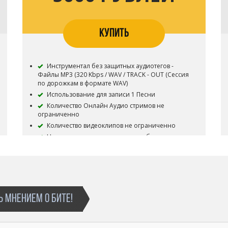
КУПИТЬ
Инструментал без защитных аудиотегов -
Файлы MP3 (320 Kbps / WAV / TRACK - OUT (Сессия
по дорожкам в формате WAV)
Использование для записи 1 Песни
Количество Онлайн Аудио стримов не
ограниченно
Количество видеоклипов не ограниченно
Не ограниченное количество публичных
исполнений (выступлений)
Неограниченное число бесплатных
выступлений
Все права на инструментал сохраняются за
Битодельня
Приобретая данный тип лицензии Вы
 МНЕНИЕМ О БИТЕ!
соглашаетесь с условиями пользования.