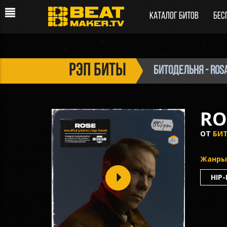
Каталог битов
Бес
рэп биты
БИТОДЕЛЬНЯ - Ros
RO
ОТ
БИ
Жанры
HIP