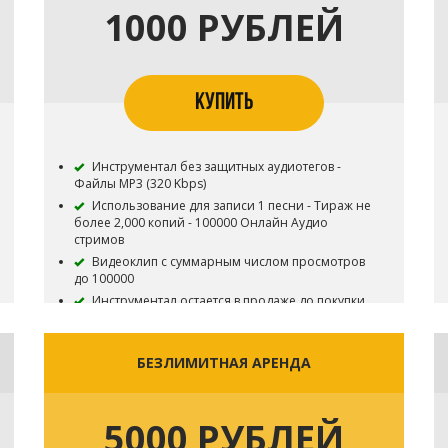
1000 РУБЛЕЙ
КУПИТЬ
Инструментал без защитных аудиотегов -
Файлы MP3 (320 Kbps)
Использование для записи 1 песни - Тираж не
более 2,000 копий - 100000 Онлайн Аудио
стримов
Видеоклип с суммарным числом просмотров
до 100000
Инструментал остается в продаже до покупки
эксклюзивных прав - Все права на инструментал
сохраняются за Битодельня - В названии трека
необходимо указать (Prod. Битодельня) Если бит
БЕЗЛИМИТНАЯ АРЕНДА
совместный то и второго битмейкера
Публикация на площадку BOOM и в систему
Content ID запрещена
5000 РУБЛЕЙ
Приобретая данный тип лицензии Вы
соглашаетесь с условиями пользования.