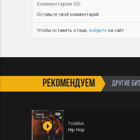
соглашаетесь с условиями пользования.
Комментарии (
0
):
Оставьте свой комментарий
Чтобы оставить отзыв,
войдите
на сайт
РЕКОМЕНДУЕМ
ДРУГИЕ БИ
Tosklivii
Hip-Hop