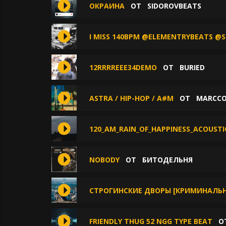
ОКРАИНА
ОТ
SIDOROVBEATS
I MISS 140BPM @ELEMENTRYBEATS @S
12RRRREEE34DEMO
ОТ
BURIED
ASTRA / HIP-HOP / A#M
ОТ
MARCC
120_AM_RAIN_OF_HAPPINESS_ACOUSTI
NOBODY
ОТ
БИТОДЕЛЬНЯ
СТРОГИНСКИЕ ДВОРЫ [КРИМИНАЛЬНЫ
FRIENDLY THUG 52 NGG TYPE BEAT
О