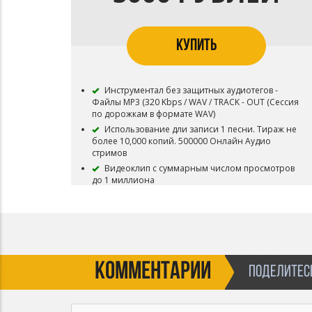
Content ID запрещена
Приобретая данный тип лицензии Вы
соглашаетесь с условиями пользования.
КУПИТЬ
Инструментал без защитных аудиотегов -
Файлы MP3 (320 Kbps / WAV / TRACK - OUT (Сессия
по дорожкам в формате WAV)
Использование дли записи 1 песни. Тираж не
более 10,000 копий. 500000 Онлайн Аудио
стримов
Видеоклип с суммарным числом просмотров
до 1 миллиона
Инструментал остается в продаже до покупки
эксклюзивных прав
Все права на инструментал сохраняются за
Битодельня
В названии трека необходимо указать (Prod.
Битодельня) Если бит совместный то и второго
КОММЕНТАРИИ
ПОДЕЛИТЕСЬ
битмейкера
Регистрация в системе Content ID запрещена
Приобретая данный тип лицензии Вы