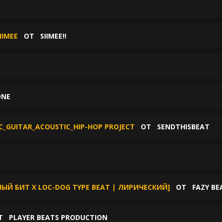
IIMEE
ОТ
SIIMEE!!
ONE
C_GUITAR_ACOUSTIC_HIP-HOP PROJECT
ОТ
SENDTHISBEAT
Й БИТ X LOC-DOG TYPE BEAT | ЛИРИЧЕСКИЙ]
ОТ
FAZY BE
Т
PLAYER BEATS PRODUCTION