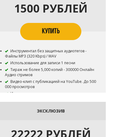
1500 РУБЛЕЙ
КУПИТЬ
Инструментал без защитных аудиотегов -
Файлы MP3 (320 Kbps) / WAV
Использование для записи 1 песни
Тираж не более 5,000 копий - 300000 Онлайн
Аудио стримов
Видео-клип с публикацией на YouTube. До 500
000 просмотров
Инструментал остается в продаже до покупки
эксклюзивных прав
Все права на инструментал сохраняются за
Битодельня
ЭКСКЛЮЗИВ
В названии трека необходимо указать (Prod.
Битодельня) Если бит совместный то и второго
битмейкера
22222 РУБЛЕЙ
Публикация на площадку BOOM и в систему