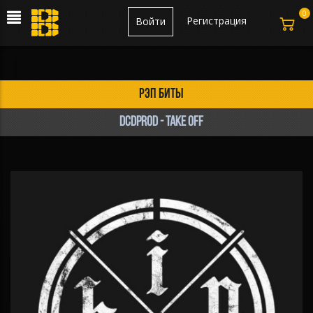
0
Регистрация
Войти
рэп биты
DCDPROD - Take off