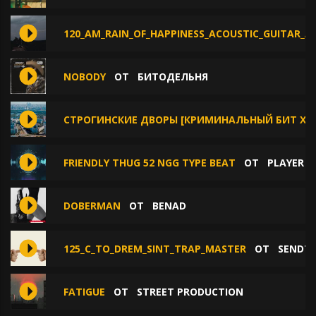
120_AM_RAIN_OF_HAPPINESS_ACOUSTIC_GUITAR_A
NOBODY
ОТ
БИТОДЕЛЬНЯ
СТРОГИНСКИЕ ДВОРЫ [КРИМИНАЛЬНЫЙ БИТ X LO
FRIENDLY THUG 52 NGG TYPE BEAT
ОТ
PLAYER 
DOBERMAN
ОТ
BENAD
125_C_TO_DREM_SINT_TRAP_MASTER
ОТ
SENDTH
FATIGUE
ОТ
STREET PRODUCTION