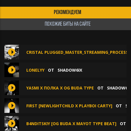
РЕКОМЕНДУЕМ
ПОХОЖИЕ БИТЫ НА САЙТЕ
CRISTAL PLUGGED_MASTER_STREAMING_PROCESS
LONELYY
ОТ
SHADOW6IX
YASMI X ПОЛКА X OG BUDA TYPE
ОТ
SHADOW6I
FIRST [NEWLIGHTCHILD X PLAYBOI CARTY]
ОТ
SH
B4NDITSKIY [OG BUDA X MAYOT TYPE BEAT]
ОТ