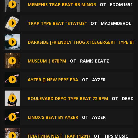
MEMPHIS TRAP BEAT BB MINOR
ОТ
EDOM1551
TRAP TYPE BEAT "STATUS"
ОТ
MAZEMDEVOL
DARKSIDE [FRIENDLY THUG X ICEGERGERT TYPE BE
MUSEUM | 87BPM
ОТ
RAMIS BEATZ
AYZER [] NEW PEPE ERA
ОТ
AYZER
BOULEVARD DEPO TYPE BEAT 72 BPM
ОТ
DEADL
LINUX'S BEAT BY AYZER
ОТ
AYZER
ПЛАТИНА NEST TRAP (1201)
ОТ
TIPS MUSIC