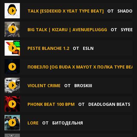
TALK [ESDEEKID X YEAT TYPE BEAT]
ОТ
SHADOW
BIG TALK | KIZARU | AVENUEPLUGGG
ОТ
SYFEEC
PESTE BLANCHE 1.2
ОТ
ESLN
ПОВЕЗЛО [OG BUDA X MAYOT X ПОЛКА TYPE BEAT
VIOLENT CRIME
ОТ
BROSKIII
PHONK BEAT 100 BPM
ОТ
DEADLOGAN BEATS
LORE
ОТ
БИТОДЕЛЬНЯ