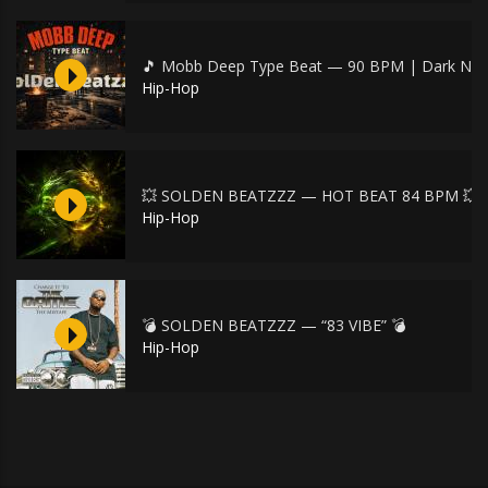
🎵 Mobb Deep Type Beat — 90 BPM | Dark NY S
Hip-Hop
💥 SOLDEN BEATZZZ — HOT BEAT 84 BPM 💥
Hip-Hop
💣 SOLDEN BEATZZZ — “83 VIBE” 💣
Hip-Hop