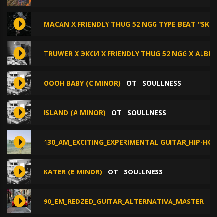
MACAN X FRIENDLY THUG 52 NGG TYPE BEAT "SKII"
TRUWER X ЭКСИ X FRIENDLY THUG 52 NGG X ALBLA
OOOH BABY (C MINOR)
ОТ
SOULLNESS
ISLAND (A MINOR)
ОТ
SOULLNESS
130_AM_EXCITING_EXPERIMENTAL GUITAR_HIP-H
KATER (E MINOR)
ОТ
SOULLNESS
90_EM_REDZED_GUITAR_ALTERNATIVA_MASTER
О