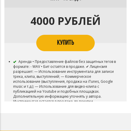
4000 РУБЛЕЙ
КУПИТЬ
Аренда • Предоставление файлов без защитных тегов в
формате: - WAV • Бит остаётся в продаже. ✔ Лицензия
разрешает: — Использование инструментала для записи
трека, клипа, выступлений; — Коммерческое
использование (выступления, продажа на iTunes, Google
music и т.д.); — Использование для видео-клипа с
публикацией на Youtube и подобных площадках.
Дополнительную информацию уточнять у автора.
Инструментал остается в продаже до покупки
эксклюзивных прав Все права на инструментал
сохраняются за SolDen prod В названии трека необходимо
указать (SolDen prod.)