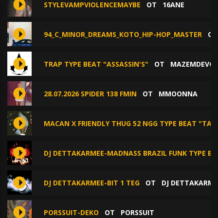
STYLEVAMPVIOLENCEMAYBE
ОТ
16ANE
94_C_MINOR_DREAMS_KOTO_HIP-HOP_MASTER
О
TRAP TYPE BEAT "ASSASSIN'S"
ОТ
MAZEMDEVO
28.07.2026 SPIDER 138 FMIN
ОТ
MMOONNA
MACAN X FRIENDLY THUG 52 NGG TYPE BEAT "TAL
DJ DETTAKARMEE-MADNASS BRAZIL FUNK TYPE BE
DJ DETTAKARMEE-BIT 1 TEG
ОТ
DJ DETTAKARME
PORSSUIT-DEKO
ОТ
PORSSUIT