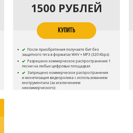
1500 РУБЛЕЙ
КУПИТЬ
После приобретения получаете бит без
защитного тега в форматах WAV + MP3 (320 Kbps)
Разрешено коммерческое распространение 1
песни на любых цифровых площадках
Запрещено коммерческое распространение
и монетизация видеоролика с использованием
инструментала (за исключением
некоммерческого)
Запрещены ротации на радио
Запрещены ротации на ТВ
Запрещена коммерческая концертная
деятельность (за исключением некоммерческой)
Запрещена регистрация в системе Youtube
Content ID, разрешена только ручная загрузка на
личный канал