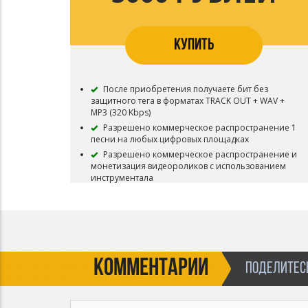
Бит остается в продаже
КУПИТЬ
После приобретения получаете бит без
защитного тега в форматах TRACK OUT + WAV +
MP3 (320 Kbps)
Разрешено коммерческое распространение 1
песни на любых цифровых площадках
Разрешено коммерческое распространение и
монетизация видеороликов с использованием
инструментала
Разрешена коммерческая концертная
деятельность
Разрешены ротации на радио
Разрешены ротации на ТВ
Запрещена регистрация в системе Youtube
Content ID, разрешена только ручная загрузка на
КОММЕНТАРИИ
ПОДЕЛИТЕСЬ
личный канал
Бит остается в продаже