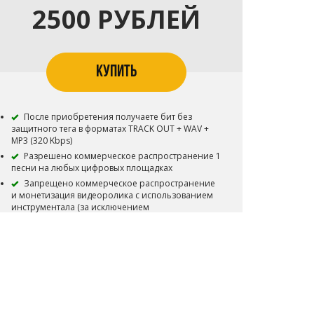
2500 РУБЛЕЙ
КУПИТЬ
После приобретения получаете бит без
защитного тега в форматах TRACK OUT + WAV +
MP3 (320 Kbps)
Разрешено коммерческое распространение 1
песни на любых цифровых площадках
Запрещено коммерческое распространение
и монетизация видеоролика с использованием
инструментала (за исключением
некоммерческого)
Запрещена коммерческая концертная
деятельность (за исключением некоммерческой)
Запрещены ротации на радио
Запрещены ротации на ТВ
Бит остается в продаже
Запрещена регистрация в системе Youtube