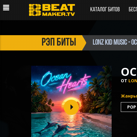
Каталог битов
Бес
рэп биты
Lonz Kid Music - O
OC
ОТ
LON
Жанры
POP