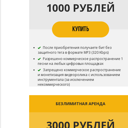
1000 РУБЛЕЙ
КУПИТЬ
После приобретения получаете бит без
защитного тега в формате MP3 (320 Kbps)
Разрешено коммерческое распространение 1
песни на любых цифровых площадках
Запрещено коммерческое распространение
и монетизация видеоролика с использованием
инструментала (за исключением
некоммерческого)
Запрещены ротации на радио
Запрещены ротации на ТВ
Запрещена коммерческая концертная
БЕЗЛИМИТНАЯ АРЕНДА
деятельность (за исключением некоммерческой)
Запрещена регистрация в системе Youtube
Content ID, разрешена только ручная загрузка на
3000 РУБЛЕЙ
личный канал