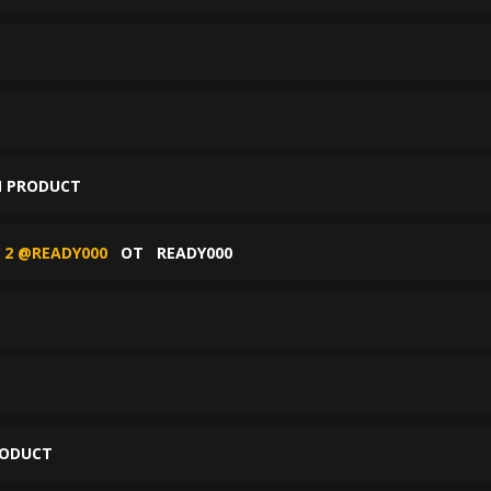
 PRODUCT
 2 @READY000
ОТ
READY000
RODUCT