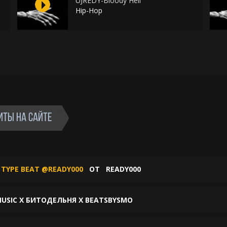
UJREDY-Bloody Hell
Hip-Hop
ИТЫ НА САЙТЕ
 TYPE BEAT @READY000
ОТ
READY000
USIC X БИТОДЕЛЬНЯ X BEATSBYSMO