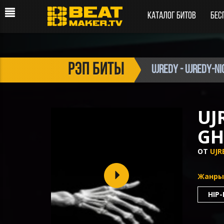
Каталог битов
Бес
рэп биты
UJREDY - UJREDY-N
UJ
GH
ОТ
UJR
Жанры
HIP