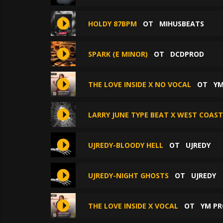
HOLDY 87BPM
ОТ
MIHUSBEATS
SPARK (E MINOR)
ОТ
DCDPROD
THE LOVE INSIDE X NO VOCAL
ОТ
YM
LARRY JUNE TYPE BEAT X WEST COAST
UJREDY-BLOODY HELL
ОТ
UJREDY
UJREDY-NIGHT GHOSTS
ОТ
UJREDY
THE LOVE INSIDE X VOCAL
ОТ
YM P