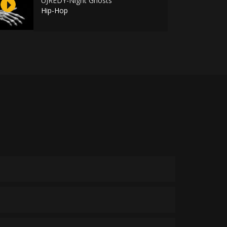
UJREDY-Night Ghosts
Hip-Hop