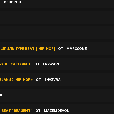
Т
DCDPROD
E
НДШПИЛЬ TYPE BEAT | HIP-HOP]
ОТ
MARCCONE
П-ХОП, САКСОФОН
ОТ
CRYWAVE.
BLAK 52, HIP-HOP»
ОТ
SHVZVRA
NE
E BEAT "REAGENT"
ОТ
MAZEMDEVOL