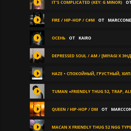
IT'S COMPLICATED (KEY: G MINOR)
О
FIRE / HIP-HOP / C#M
ОТ
MARCCON
ОСЕНЬ
ОТ
KAIRO
DEPRESSED SOUL / AM / [MIYAGI X Э
HAZE • СПОКОЙНЫЙ, ГРУСТНЫЙ, ХИ
TUMAN «FRIENDLY THUG 52, TRAP, AL
QUEEN / HIP-HOP / DM
ОТ
MARCCO
MACAN X FRIENDLY THUG 52 NGG TYP