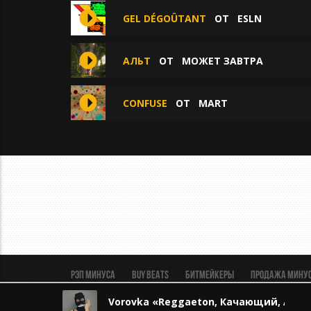
GEL DÉGOÛTANT
ОТ
ESLN
АЛЬТ
ОТ
МОЖЕТ ЗАВТРА
CONFUSE
ОТ
MART
Рэп минуса
BUY BEATS
Битмейкеры
Продажа мину
Пользовательское соглашение
Безопасная сделка
Vorovka «Reggaeton, Качающий, Араб