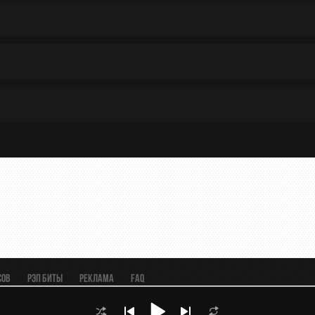
сов
Рэп биты
Реклама
FAQ
ский, Клубный»