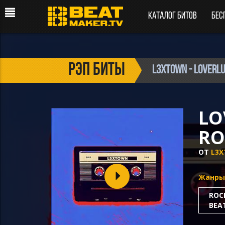
Каталог битов
Бес
рэп биты
l3xtown - LOVERLU
LO
RO
ОТ
L3
Жанры
ROC
BEA