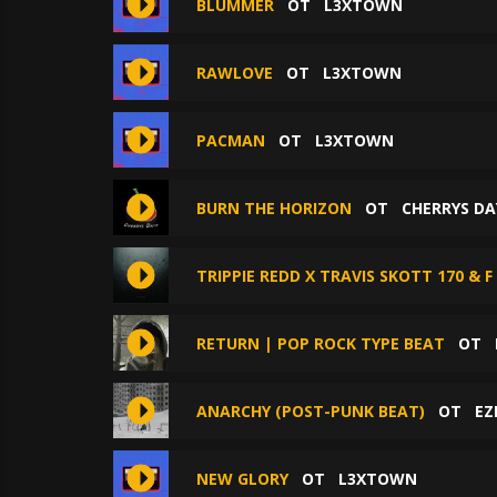
BLUMMER
ОТ
L3XTOWN
RAWLOVE
ОТ
L3XTOWN
PACMAN
ОТ
L3XTOWN
BURN THE HORIZON
ОТ
CHERRYS DA
TRIPPIE REDD X TRAVIS SKOTT 170 & F
RETURN | POP ROCK TYPE BEAT
ОТ
ANARCHY (POST-PUNK BEAT)
ОТ
EZ
NEW GLORY
ОТ
L3XTOWN