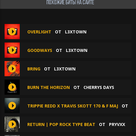
ПОХОЖИЕ БИТЫ НА САЙТЕ
OVERLIGHT
ОТ
L3XTOWN
GOODWAYS
ОТ
L3XTOWN
BRING
ОТ
L3XTOWN
BURN THE HORIZON
ОТ
CHERRYS DAYS
TRIPPIE REDD X TRAVIS SKOTT 170 & F MAJ
ОТ
F
RETURN | POP ROCK TYPE BEAT
ОТ
PRYVXX